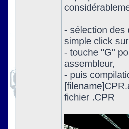
considérablemen
- sélection des 
simple click su
- touche "G" po
assembleur,
- puis compilat
[filename]CPR
fichier .CPR