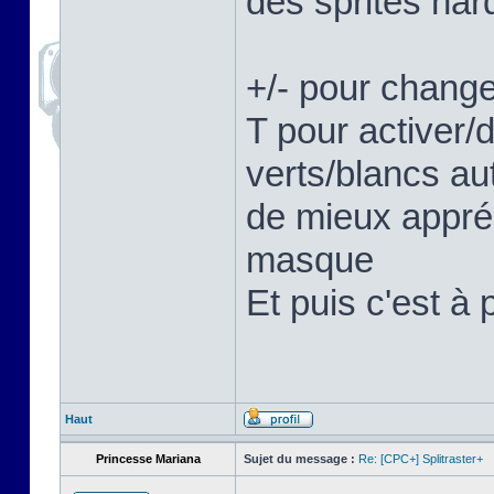
des sprites hard
+/- pour change
T pour activer/
verts/blancs au
de mieux appréc
masque
Et puis c'est à 
Haut
Princesse Mariana
Sujet du message :
Re: [CPC+] Splitraster+