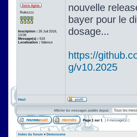
nouvelle releas
Rulezzzz
bayer pour le d
dosage...
Inscription :
26 Juil 2016,
13:06
Message(s) :
519
Localisation :
Valence
https://github
g/v10.2025
Haut
Afficher les messages publiés depuis :
Page
1
sur
1
[ 4 message(s) ]
Index du forum
»
Demoscene