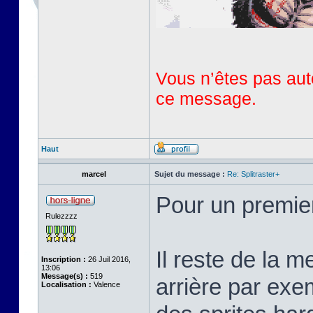
Vous n’êtes pas auto
ce message.
Haut
marcel
Sujet du message :
Re: Splitraster+
Pour un premie
Rulezzzz
Il reste de la m
Inscription :
26 Juil 2016,
13:06
Message(s) :
519
arrière par exem
Localisation :
Valence