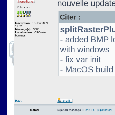
nouvelle update
Rulezzzzz
Citer :
Inscription :
15 Jan 2009,
11:52
splitRasterPl
Message(s) :
3688
Localisation :
CPCrulez
botnews
- added BMP l
with windows
- fix var init
- MacOS build 
Haut
marcel
Sujet du message :
Re: [CPC+] Splitraster+