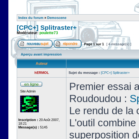
Index du forum
»
Demoscene
[CPC+] Splitraster+
Modérateur:
poulette73
Page
1
sur
1
[ 4 message(s) ]
Aperçu avant impression
Auteur
hERMOL
Sujet du message :
[CPC+] Splitraster+
Premier essai a
Site Admin
Roudoudou :
Sp
Le rendu de la 
L'outil combin
Inscription :
20 Août 2007,
18:21
Message(s) :
5145
superposition d