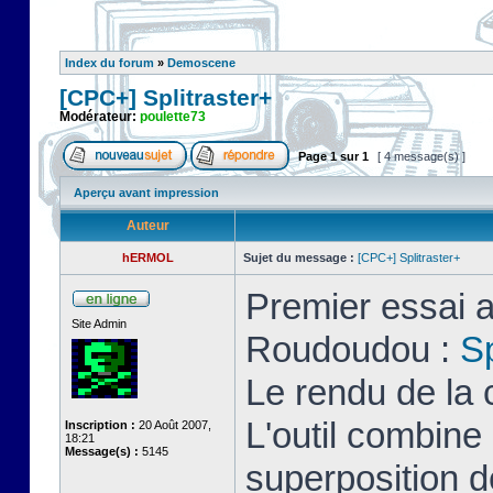
Index du forum
»
Demoscene
[CPC+] Splitraster+
Modérateur:
poulette73
Page
1
sur
1
[ 4 message(s) ]
Aperçu avant impression
Auteur
hERMOL
Sujet du message :
[CPC+] Splitraster+
Premier essai a
Site Admin
Roudoudou :
Sp
Le rendu de la 
L'outil combin
Inscription :
20 Août 2007,
18:21
Message(s) :
5145
superposition d