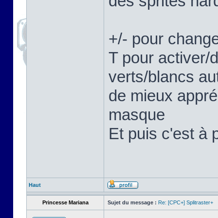
des sprites hard
+/- pour change
T pour activer/
verts/blancs au
de mieux appréc
masque
Et puis c'est à 
Haut
Princesse Mariana
Sujet du message :
Re: [CPC+] Splitraster+