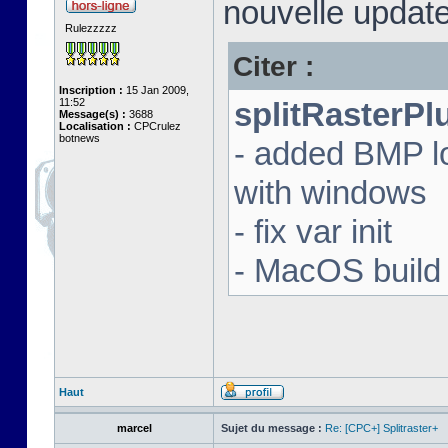
nouvelle update
Rulezzzzz
Citer :
Inscription :
15 Jan 2009,
11:52
splitRasterPl
Message(s) :
3688
Localisation :
CPCrulez
botnews
- added BMP l
with windows
- fix var init
- MacOS build 
Haut
marcel
Sujet du message :
Re: [CPC+] Splitraster+