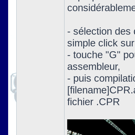
considérablemen
- sélection des 
simple click su
- touche "G" po
assembleur,
- puis compilat
[filename]CPR
fichier .CPR