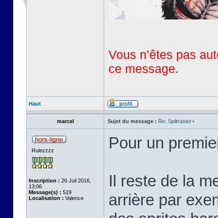
Vous n’êtes pas auto
ce message.
Haut
marcel
Sujet du message :
Re: Splitraster+
Pour un premie
Rulezzzz
Il reste de la m
Inscription :
26 Juil 2016,
13:06
Message(s) :
519
arrière par exem
Localisation :
Valence