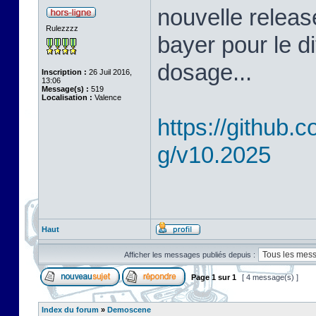
nouvelle releas
Rulezzzz
bayer pour le d
dosage...
Inscription :
26 Juil 2016,
13:06
Message(s) :
519
Localisation :
Valence
https://github
g/v10.2025
Haut
Afficher les messages publiés depuis :
Page
1
sur
1
[ 4 message(s) ]
Index du forum
»
Demoscene