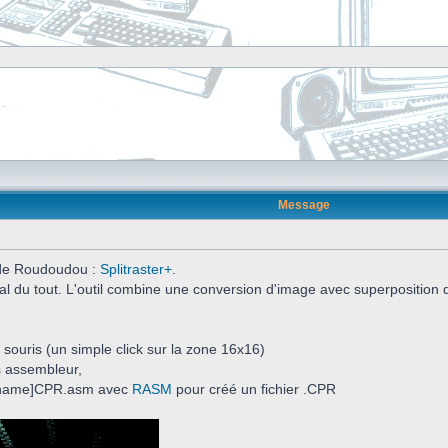
Message
l de Roudoudou :
Splitraster+
.
al du tout. L'outil combine une conversion d'image avec superposition 
a souris (un simple click sur la zone 16x16)
s assembleur,
ilename]CPR.asm avec
RASM
pour créé un fichier .CPR