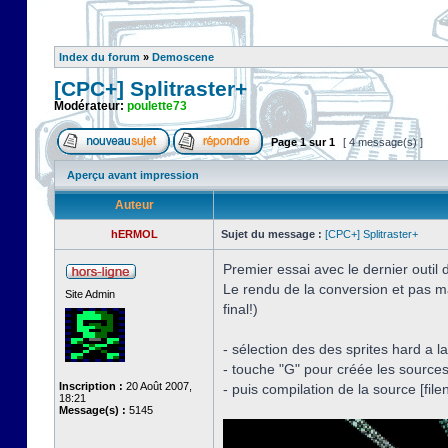
Index du forum
»
Demoscene
[CPC+] Splitraster+
Modérateur:
poulette73
Page
1
sur
1
[ 4 message(s) ]
Aperçu avant impression
Auteur
hERMOL
Sujet du message :
[CPC+] Splitraster+
Premier essai avec le dernier outi
Le rendu de la conversion et pas m
Site Admin
final!)
- sélection des des sprites hard a l
- touche "G" pour créée les source
Inscription :
20 Août 2007,
- puis compilation de la source [f
18:21
Message(s) :
5145