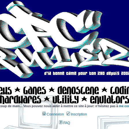
coup de main... Vous pouvez nous aider à mettre ce site à jour: n'hésitez pas à
me con
Connexion
Inscription
FAQ