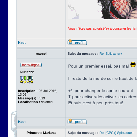
Vous n’êtes pas autorisé(e) à consulter les fi
Haut
marcel
Sujet du message :
Re: Splitraster+
Pour un premier essai, pas mal
Rulezzzz
Il reste de la merde sur le haut de l
+/- pour changer le sprite courant
Inscription :
26 Juil 2016,
13:06
T pour activer/désactiver les cadre
Message(s) :
519
Localisation :
Valence
Et puis c'est à peu près tout!
Haut
Princesse Mariana
Sujet du message :
Re: [CPC+] Splitraster+