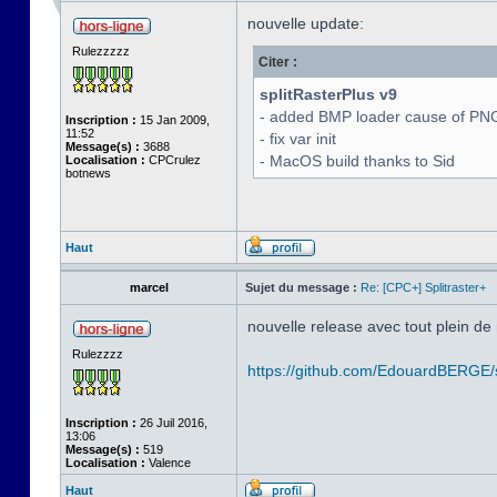
nouvelle update:
Rulezzzzz
Citer :
splitRasterPlus v9
- added BMP loader cause of PNG
Inscription :
15 Jan 2009,
11:52
- fix var init
Message(s) :
3688
- MacOS build thanks to Sid
Localisation :
CPCrulez
botnews
Haut
marcel
Sujet du message :
Re: [CPC+] Splitraster+
nouvelle release avec tout plein de
Rulezzzz
https://github.com/EdouardBERGE/sp
Inscription :
26 Juil 2016,
13:06
Message(s) :
519
Localisation :
Valence
Haut