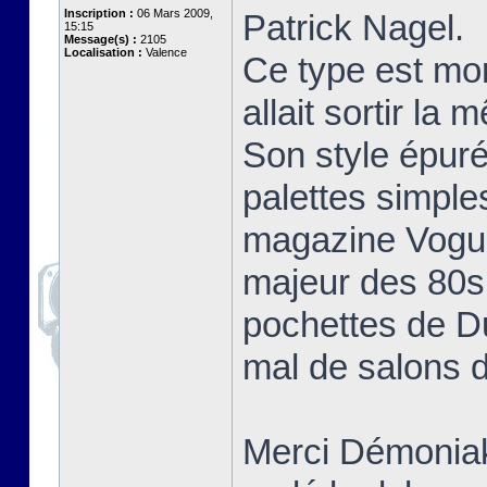
Inscription :
06 Mars 2009,
Patrick Nagel.
15:15
Message(s) :
2105
Localisation :
Valence
Ce type est mo
allait sortir la
Son style épuré
palettes simple
magazine Vogue 
majeur des 80s 
pochettes de D
mal de salons d
Merci Démoniak 