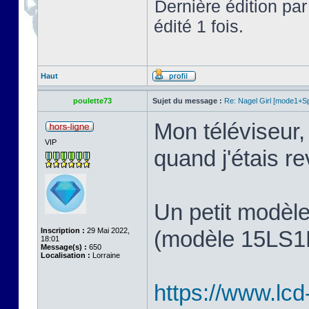
Dernière édition pa
édité 1 fois.
Haut
poulette73
Sujet du message :
Re: Nagel Girl [mode1+Spl
Mon téléviseur, 
VIP
quand j'étais 
Un petit modèl
Inscription :
29 Mai 2022,
(modèle 15LS1R,
18:01
Message(s) :
650
Localisation :
Lorraine
https://www.lcd