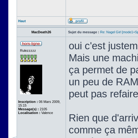
Haut
MacDeath26
Sujet du message :
Re: Nagel Girl [mode1+Spl
oui c'est justem
Rulezzzzz
Mais une machi
ça permet de p
un peu de RAM 
peut pas refaire 
Inscription :
06 Mars 2009,
15:15
Message(s) :
2105
Localisation :
Valence
Rien que d'arriv
comme ça même 