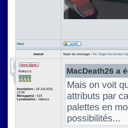
Haut
marcel
Sujet du message :
Re: Nagel Girl [mode1+Spl
MacDeath26 a éc
Rulezzzz
Mais on voit q
Inscription :
26 Juil 2016,
13:06
attributs par 
Message(s) :
519
Localisation :
Valence
palettes en mo
possibilités...