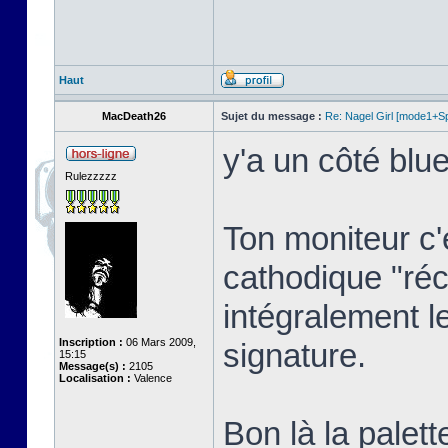
Haut
MacDeath26
Sujet du message :
Re: Nagel Girl [mode1+Spl
y'a un côté blue
Rulezzzzz
Ton moniteur c'
cathodique "réc
intégralement l
Inscription :
06 Mars 2009,
signature.
15:15
Message(s) :
2105
Localisation :
Valence
Bon là la palett