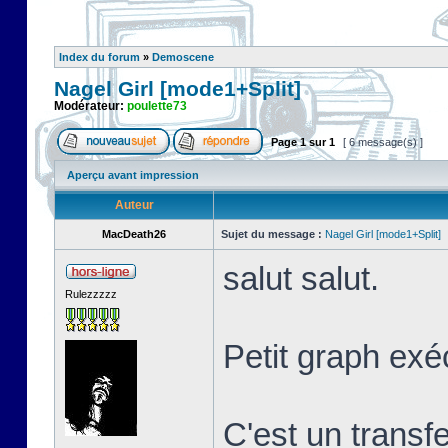
Index du forum
»
Demoscene
Nagel Girl [mode1+Split]
Modérateur:
poulette73
Page
1
sur
1
[ 6 message(s) ]
Aperçu avant impression
Auteur
MacDeath26
Sujet du message :
Nagel Girl [mode1+Split]
salut salut.
Rulezzzzz
Petit graph exé
C'est un transf