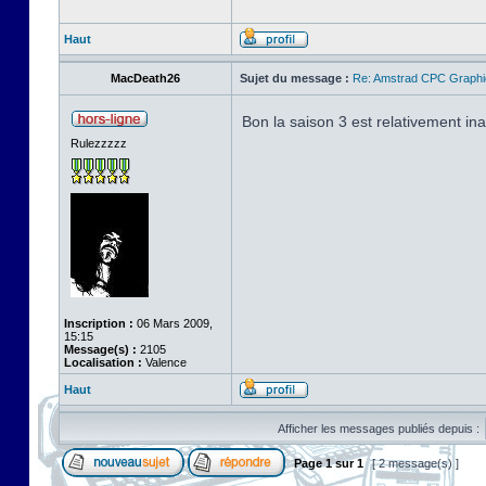
Haut
MacDeath26
Sujet du message :
Re: Amstrad CPC Graphi
Bon la saison 3 est relativement in
Rulezzzzz
Inscription :
06 Mars 2009,
15:15
Message(s) :
2105
Localisation :
Valence
Haut
Afficher les messages publiés depuis :
Page
1
sur
1
[ 2 message(s) ]