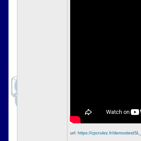
url:
https://cpcrulez.fr/demostestSL_