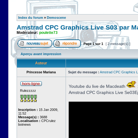
Index du forum
»
Demoscene
Amstrad CPC Graphics Live S03 par 
Modérateur:
poulette73
Page
1
sur
1
[ 2 message(s) ]
Aperçu avant impression
Auteur
Princesse Mariana
Sujet du message :
Amstrad CPC Graphics L
Youtube du live de Macdeath
Rulezzzzz
Amstrad CPC Graphics Live Se03Ep
Inscription :
15 Jan 2009,
11:52
Message(s) :
3688
Localisation :
CPCrulez
botnews