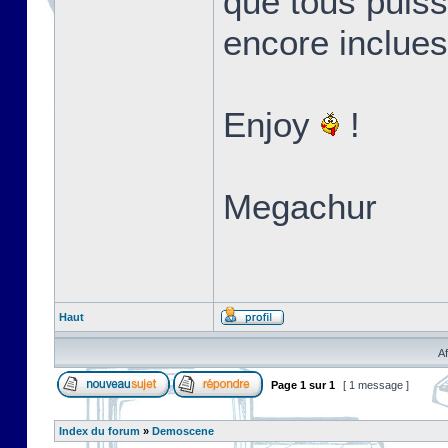
que tous puiss
encore inclues
Enjoy
!
Megachur
Haut
Af
Page
1
sur
1
[ 1 message ]
Index du forum
»
Demoscene