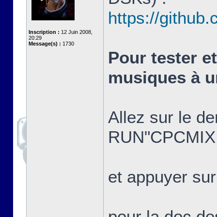
https://githu
Inscription :
12 Juin 2008,
20:29
Message(s) :
1730
Pour tester e
musiques à u
Allez sur le 
RUN"CPCMIX
et appuyer sur
pour la doc d