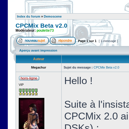
Index du forum
»
Demoscene
CPCMix Beta v2.0
Modérateur:
poulette73
Page
1
sur
1
[ 1 message ]
Aperçu avant impression
Auteur
Megachur
Sujet du message :
CPCMix Beta v2.0
Hello !
VIP
Suite à l'insis
CPCMix 2.0 ai
DSKs) :