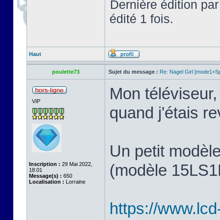
Dernière édition pa
édité 1 fois.
Haut
poulette73
Sujet du message :
Re: Nagel Girl [mode1+Spl
Mon téléviseur, 
VIP
quand j'étais 
Un petit modèl
Inscription :
29 Mai 2022,
(modèle 15LS1R,
18:01
Message(s) :
650
Localisation :
Lorraine
https://www.lcd