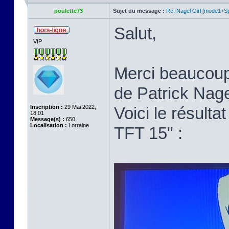
poulette73
Sujet du message :
Re: Nagel Girl [mode1+Spl
Salut,
VIP
Merci beaucoup p
de Patrick Nage
Inscription :
29 Mai 2022,
Voici le résult
18:01
Message(s) :
650
Localisation :
Lorraine
TFT 15" :