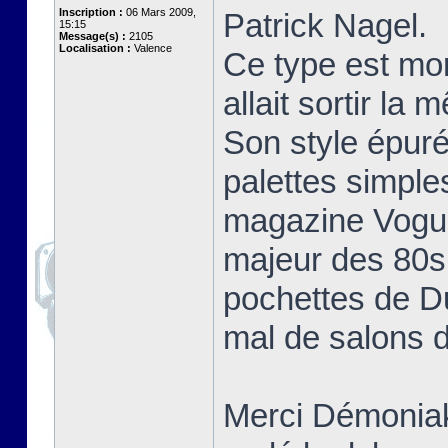
Inscription :
06 Mars 2009,
Patrick Nagel.
15:15
Message(s) :
2105
Localisation :
Valence
Ce type est mo
allait sortir la
Son style épuré
palettes simple
magazine Vogue 
majeur des 80s 
pochettes de D
mal de salons d
Merci Démoniak 