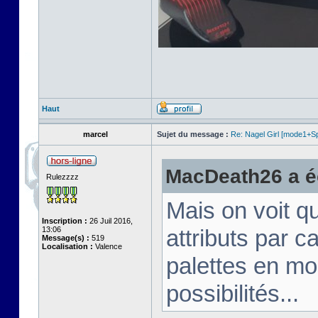
Haut
marcel
Sujet du message :
Re: Nagel Girl [mode1+Spl
MacDeath26 a éc
Rulezzzz
Mais on voit q
Inscription :
26 Juil 2016,
13:06
attributs par 
Message(s) :
519
Localisation :
Valence
palettes en mo
possibilités...