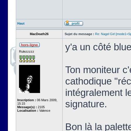
Haut
MacDeath26
Sujet du message :
Re: Nagel Girl [mode1+Spl
y'a un côté blue
Rulezzzzz
Ton moniteur c'
cathodique "réc
intégralement l
Inscription :
06 Mars 2009,
signature.
15:15
Message(s) :
2105
Localisation :
Valence
Bon là la palett