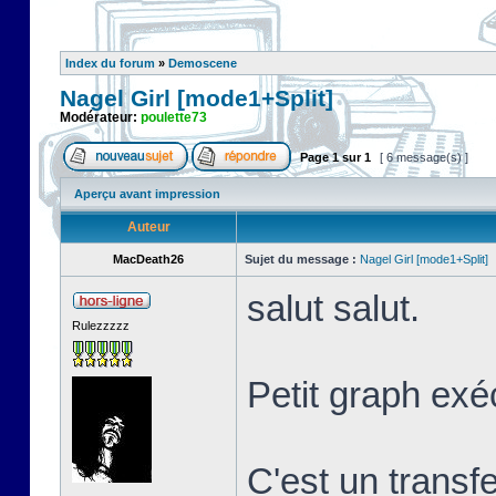
Index du forum
»
Demoscene
Nagel Girl [mode1+Split]
Modérateur:
poulette73
Page
1
sur
1
[ 6 message(s) ]
Aperçu avant impression
Auteur
MacDeath26
Sujet du message :
Nagel Girl [mode1+Split]
salut salut.
Rulezzzzz
Petit graph exé
C'est un transf