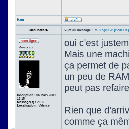
Haut
MacDeath26
Sujet du message :
Re: Nagel Girl [mode1+Spl
oui c'est justem
Rulezzzzz
Mais une machi
ça permet de p
un peu de RAM 
peut pas refaire 
Inscription :
06 Mars 2009,
15:15
Message(s) :
2105
Localisation :
Valence
Rien que d'arriv
comme ça même 