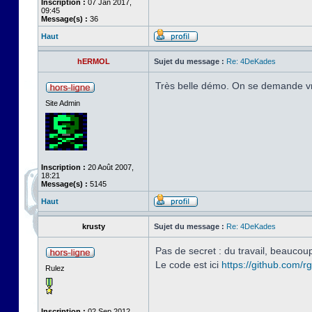
Inscription :
07 Jan 2017,
09:45
Message(s) :
36
Haut
hERMOL
Sujet du message :
Re: 4DeKades
Très belle démo. On se demande v
Site Admin
Inscription :
20 Août 2007,
18:21
Message(s) :
5145
Haut
krusty
Sujet du message :
Re: 4DeKades
Pas de secret : du travail, beaucoup
Le code est ici
https://github.com/
Rulez
Inscription :
02 Sep 2012,