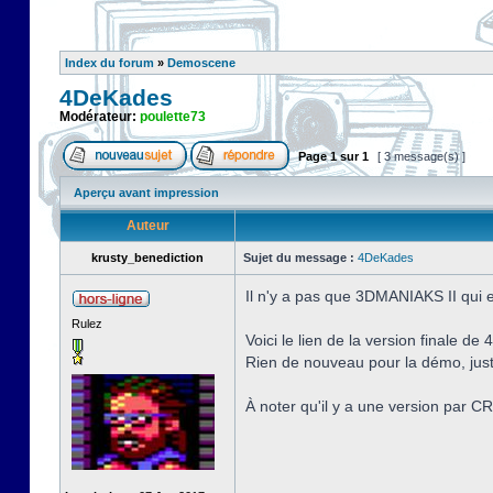
Index du forum
»
Demoscene
4DeKades
Modérateur:
poulette73
Page
1
sur
1
[ 3 message(s) ]
Aperçu avant impression
Auteur
krusty_benediction
Sujet du message :
4DeKades
Il n'y a pas que 3DMANIAKS II qui 
Rulez
Voici le lien de la version finale d
Rien de nouveau pour la démo, just
À noter qu'il y a une version pa