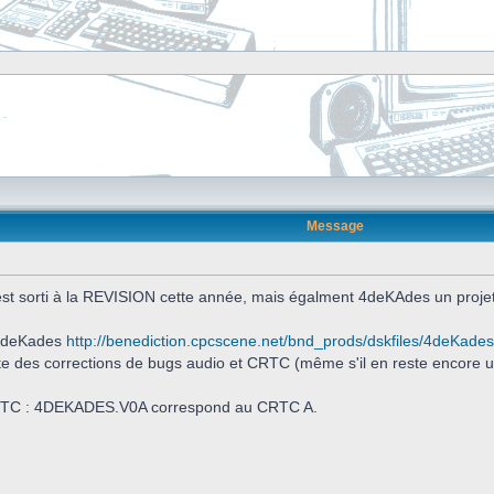
Message
est sorti à la REVISION cette année, mais égalment 4deKAdes un projet
e 4deKades
http://benediction.cpcscene.net/bnd_prods/dskfiles/4deKades
e des corrections de bugs audio et CRTC (même s'il en reste encore u
r CRTC : 4DEKADES.V0A correspond au CRTC A.