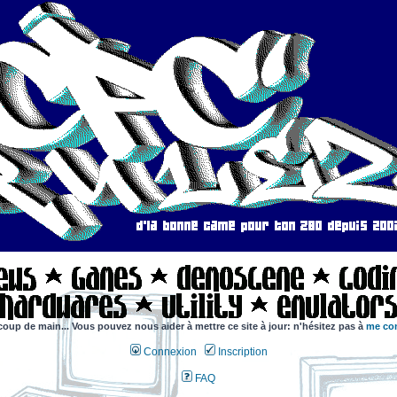
coup de main... Vous pouvez nous aider à mettre ce site à jour: n'hésitez pas à
me con
Connexion
Inscription
FAQ