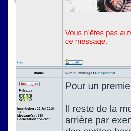
Vous n’êtes pas auto
ce message.
Haut
marcel
Sujet du message :
Re: Splitraster+
Pour un premie
Rulezzzz
Il reste de la m
Inscription :
26 Juil 2016,
13:06
Message(s) :
519
arrière par exem
Localisation :
Valence