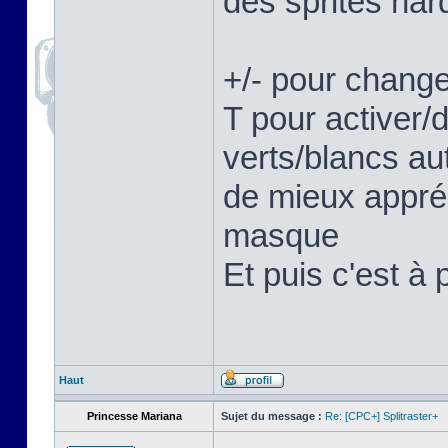
des sprites hard
+/- pour change
T pour activer/
verts/blancs au
de mieux appréc
masque
Et puis c'est à 
Haut
Princesse Mariana
Sujet du message :
Re: [CPC+] Splitraster+