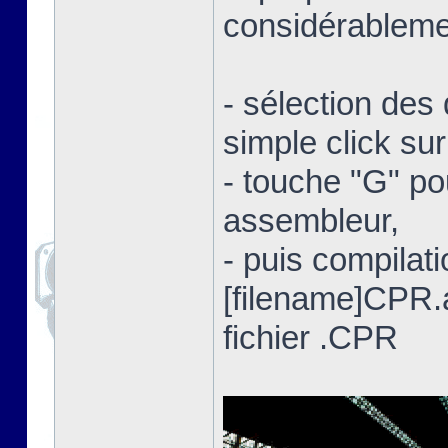
considérablemen
- sélection des 
simple click su
- touche "G" po
assembleur,
- puis compilat
[filename]CPR
fichier .CPR