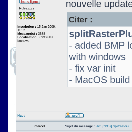
nouvelle update
Rulezzzzz
Citer :
Inscription :
15 Jan 2009,
11:52
splitRasterPl
Message(s) :
3688
Localisation :
CPCrulez
botnews
- added BMP l
with windows
- fix var init
- MacOS build 
Haut
marcel
Sujet du message :
Re: [CPC+] Splitraster+