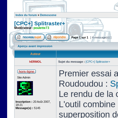
Index du forum
»
Demoscene
[CPC+] Splitraster+
Modérateur:
poulette73
Page
1
sur
1
[ 4 message(s) ]
Aperçu avant impression
Auteur
hERMOL
Sujet du message :
[CPC+] Splitraster+
Premier essai a
Site Admin
Roudoudou :
Sp
Le rendu de la 
L'outil combin
Inscription :
20 Août 2007,
18:21
Message(s) :
5145
superposition d