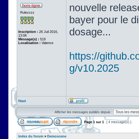
nouvelle releas
Rulezzzz
bayer pour le d
dosage...
Inscription :
26 Juil 2016,
13:06
Message(s) :
519
Localisation :
Valence
https://github
g/v10.2025
Haut
Afficher les messages publiés depuis :
Page
1
sur
1
[ 4 message(s) ]
Index du forum
»
Demoscene