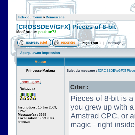
Index du forum
»
Demoscene
[CROSSDEV/GFX] Pieces of 8-bit
Modérateur:
poulette73
Page
1
sur
1
[ 1 message ]
Aperçu avant impression
Auteur
Princesse Mariana
Sujet du message :
[CROSSDEV/GFX] Pieces 
Citer :
Rulezzzzz
Pieces of 8-bit is a
you grew up with 
Inscription :
15 Jan 2009,
11:52
Amstrad CPC, or an 
Message(s) :
3688
Localisation :
CPCrulez
botnews
magic - right insid