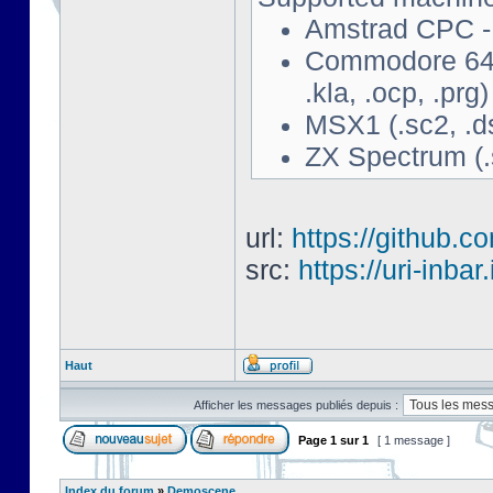
Amstrad CPC - 
Commodore 64 - 
.kla, .ocp, .prg)
MSX1 (.sc2, .d
ZX Spectrum (.s
url:
https://github.c
src:
https://uri-inbar
Haut
Afficher les messages publiés depuis :
Page
1
sur
1
[ 1 message ]
Index du forum
»
Demoscene