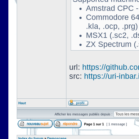
Amstrad CPC - 
Commodore 64 - 
.kla, .ocp, .prg)
MSX1 (.sc2, .d
ZX Spectrum (.s
url:
https://github.c
src:
https://uri-inbar
Haut
Afficher les messages publiés depuis :
Page
1
sur
1
[ 1 message ]
Index du forum
»
Demoscene