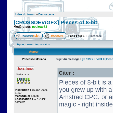
Index du forum
»
Demoscene
[CROSSDEV/GFX] Pieces of 8-bit
Modérateur:
poulette73
Page
1
sur
1
[ 1 message ]
Aperçu avant impression
Auteur
Princesse Mariana
Sujet du message :
[CROSSDEV/GFX] Pieces 
Citer :
Rulezzzzz
Pieces of 8-bit is a
you grew up with 
Inscription :
15 Jan 2009,
11:52
Amstrad CPC, or an 
Message(s) :
3688
Localisation :
CPCrulez
botnews
magic - right insid