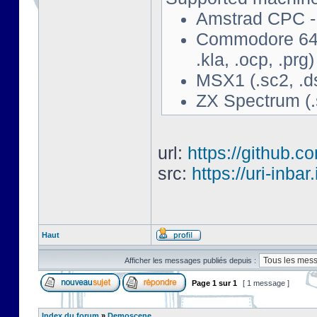
Amstrad CPC - 
Commodore 64 - 
.kla, .ocp, .prg)
MSX1 (.sc2, .d
ZX Spectrum (.s
url:
https://github.c
src:
https://uri-inbar
Haut
Afficher les messages publiés depuis :
Page
1
sur
1
[ 1 message ]
Index du forum
»
Demoscene