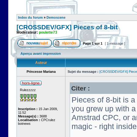
Index du forum
»
Demoscene
[CROSSDEV/GFX] Pieces of 8-bit
Modérateur:
poulette73
Page
1
sur
1
[ 1 message ]
Aperçu avant impression
Auteur
Princesse Mariana
Sujet du message :
[CROSSDEV/GFX] Pieces 
Citer :
Rulezzzzz
Pieces of 8-bit is a
you grew up with 
Inscription :
15 Jan 2009,
11:52
Amstrad CPC, or an 
Message(s) :
3688
Localisation :
CPCrulez
botnews
magic - right insid