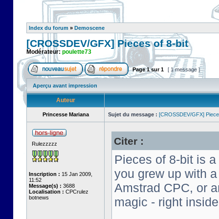
Index du forum
»
Demoscene
[CROSSDEV/GFX] Pieces of 8-bit
Modérateur:
poulette73
Page
1
sur
1
[ 1 message ]
Aperçu avant impression
Auteur
Princesse Mariana
Sujet du message :
[CROSSDEV/GFX] Pieces 
Citer :
Rulezzzzz
Pieces of 8-bit is a
you grew up with 
Inscription :
15 Jan 2009,
11:52
Amstrad CPC, or an 
Message(s) :
3688
Localisation :
CPCrulez
botnews
magic - right insid