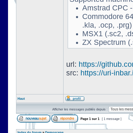
Amstrad CPC - 
Commodore 64 - 
.kla, .ocp, .prg)
MSX1 (.sc2, .d
ZX Spectrum (.s
url:
https://github.c
src:
https://uri-inbar
Haut
Afficher les messages publiés depuis :
Page
1
sur
1
[ 1 message ]
Index du forum
»
Demoscene