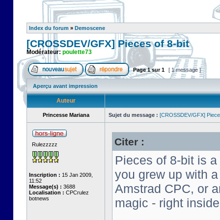
Index du forum
»
Demoscene
[CROSSDEV/GFX] Pieces of 8-bit
Modérateur:
poulette73
Page
1
sur
1
[ 1 message ]
Aperçu avant impression
Auteur
Princesse Mariana
Sujet du message :
[CROSSDEV/GFX] Pieces 
Citer :
Rulezzzzz
Pieces of 8-bit is a
you grew up with 
Inscription :
15 Jan 2009,
11:52
Amstrad CPC, or an 
Message(s) :
3688
Localisation :
CPCrulez
botnews
magic - right insid