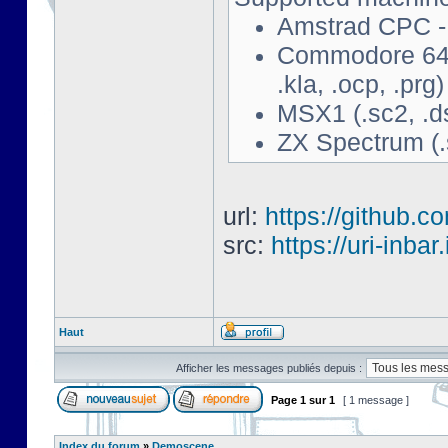
Amstrad CPC - 
Commodore 64 - 
.kla, .ocp, .prg)
MSX1 (.sc2, .d
ZX Spectrum (.s
url:
https://github.c
src:
https://uri-inbar
Haut
Afficher les messages publiés depuis :
Page
1
sur
1
[ 1 message ]
Index du forum
»
Demoscene