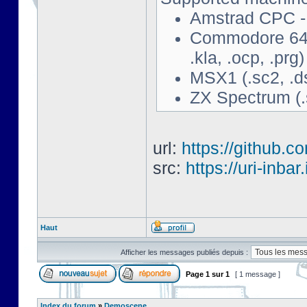
Amstrad CPC - 
Commodore 64 - 
.kla, .ocp, .prg)
MSX1 (.sc2, .d
ZX Spectrum (.s
url:
https://github.c
src:
https://uri-inbar
Haut
Afficher les messages publiés depuis :
Page
1
sur
1
[ 1 message ]
Index du forum
»
Demoscene