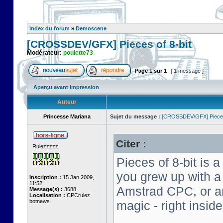
Index du forum
»
Demoscene
[CROSSDEV/GFX] Pieces of 8-bit
Modérateur:
poulette73
Page
1
sur
1
[ 1 message ]
Aperçu avant impression
Auteur
Princesse Mariana
Sujet du message :
[CROSSDEV/GFX] Pieces 
Citer :
Rulezzzzz
Pieces of 8-bit is a
you grew up with 
Inscription :
15 Jan 2009,
11:52
Amstrad CPC, or an 
Message(s) :
3688
Localisation :
CPCrulez
botnews
magic - right insid