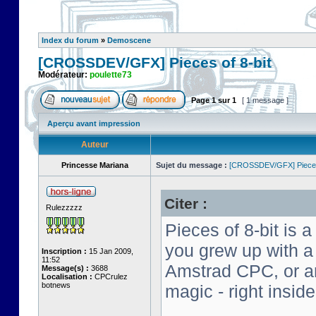
Index du forum
»
Demoscene
[CROSSDEV/GFX] Pieces of 8-bit
Modérateur:
poulette73
Page
1
sur
1
[ 1 message ]
Aperçu avant impression
Auteur
Princesse Mariana
Sujet du message :
[CROSSDEV/GFX] Pieces 
Citer :
Rulezzzzz
Pieces of 8-bit is a
you grew up with 
Inscription :
15 Jan 2009,
11:52
Amstrad CPC, or an 
Message(s) :
3688
Localisation :
CPCrulez
botnews
magic - right insid