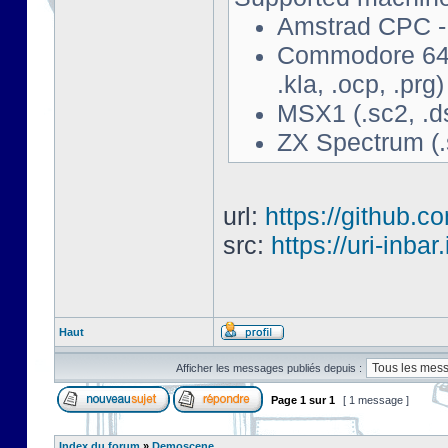
Amstrad CPC - 
Commodore 64 - 
.kla, .ocp, .prg)
MSX1 (.sc2, .d
ZX Spectrum (.s
url:
https://github.c
src:
https://uri-inbar
Haut
Afficher les messages publiés depuis :
Page
1
sur
1
[ 1 message ]
Index du forum
»
Demoscene