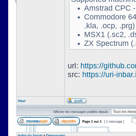
Amstrad CPC - 
Commodore 64 - 
.kla, .ocp, .prg)
MSX1 (.sc2, .d
ZX Spectrum (.s
url:
https://github.c
src:
https://uri-inbar
Haut
Afficher les messages publiés depuis :
Page
1
sur
1
[ 1 message ]
Index du forum
»
Demoscene