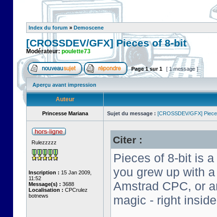
Index du forum
»
Demoscene
[CROSSDEV/GFX] Pieces of 8-bit
Modérateur:
poulette73
Page
1
sur
1
[ 1 message ]
Aperçu avant impression
Auteur
Princesse Mariana
Sujet du message :
[CROSSDEV/GFX] Pieces 
Citer :
Rulezzzzz
Pieces of 8-bit is a
you grew up with 
Inscription :
15 Jan 2009,
11:52
Amstrad CPC, or an 
Message(s) :
3688
Localisation :
CPCrulez
botnews
magic - right insid