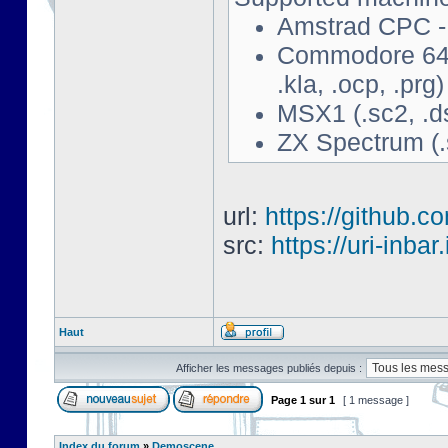
Amstrad CPC - 
Commodore 64 - 
.kla, .ocp, .prg)
MSX1 (.sc2, .d
ZX Spectrum (.s
url:
https://github.c
src:
https://uri-inbar
Haut
Afficher les messages publiés depuis :
Page
1
sur
1
[ 1 message ]
Index du forum
»
Demoscene