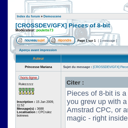
Index du forum
»
Demoscene
[CROSSDEV/GFX] Pieces of 8-bit
Modérateur:
poulette73
Page
1
sur
1
[ 1 message ]
Aperçu avant impression
Auteur
Princesse Mariana
Sujet du message :
[CROSSDEV/GFX] Pieces 
Citer :
Rulezzzzz
Pieces of 8-bit is a
you grew up with 
Inscription :
15 Jan 2009,
11:52
Amstrad CPC, or an 
Message(s) :
3688
Localisation :
CPCrulez
botnews
magic - right insid