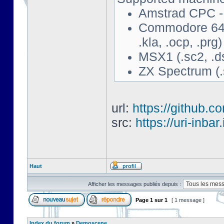
Amstrad CPC - 
Commodore 64 - 
.kla, .ocp, .prg)
MSX1 (.sc2, .d
ZX Spectrum (.s
url:
https://github.c
src:
https://uri-inbar
Haut
Afficher les messages publiés depuis :
Page
1
sur
1
[ 1 message ]
Index du forum
»
Demoscene