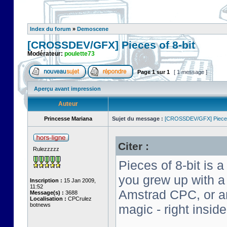
Index du forum
»
Demoscene
[CROSSDEV/GFX] Pieces of 8-bit
Modérateur:
poulette73
Page
1
sur
1
[ 1 message ]
Aperçu avant impression
Auteur
Princesse Mariana
Sujet du message :
[CROSSDEV/GFX] Pieces 
Citer :
Rulezzzzz
Pieces of 8-bit is a
you grew up with 
Inscription :
15 Jan 2009,
11:52
Amstrad CPC, or an 
Message(s) :
3688
Localisation :
CPCrulez
botnews
magic - right insid