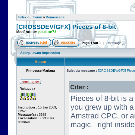
Index du forum
»
Demoscene
[CROSSDEV/GFX] Pieces of 8-bit
Modérateur:
poulette73
Page
1
sur
1
[ 1 message ]
Aperçu avant impression
Auteur
Princesse Mariana
Sujet du message :
[CROSSDEV/GFX] Pieces 
Citer :
Rulezzzzz
Pieces of 8-bit is a
you grew up with 
Inscription :
15 Jan 2009,
11:52
Amstrad CPC, or an 
Message(s) :
3688
Localisation :
CPCrulez
botnews
magic - right insid