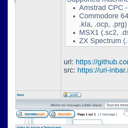
Amstrad CPC - 
Commodore 64 - 
.kla, .ocp, .prg)
MSX1 (.sc2, .d
ZX Spectrum (.s
url:
https://github.c
src:
https://uri-inbar
Haut
Afficher les messages publiés depuis :
Page
1
sur
1
[ 1 message ]
Index du forum
»
Demoscene