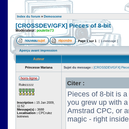
Index du forum
»
Demoscene
[CROSSDEV/GFX] Pieces of 8-bit
Modérateur:
poulette73
Page
1
sur
1
[ 1 message ]
Aperçu avant impression
Auteur
Princesse Mariana
Sujet du message :
[CROSSDEV/GFX] Pieces 
Citer :
Rulezzzzz
Pieces of 8-bit is a
you grew up with 
Inscription :
15 Jan 2009,
11:52
Amstrad CPC, or an 
Message(s) :
3688
Localisation :
CPCrulez
botnews
magic - right insid