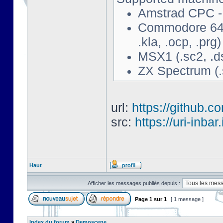
Amstrad CPC - 
Commodore 64 - 
.kla, .ocp, .prg)
MSX1 (.sc2, .d
ZX Spectrum (.s
url:
https://github.c
src:
https://uri-inbar
Haut
Afficher les messages publiés depuis :
Page
1
sur
1
[ 1 message ]
Index du forum
»
Demoscene