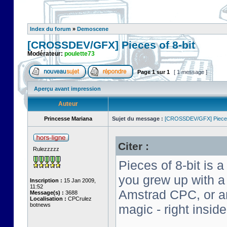
Index du forum
»
Demoscene
[CROSSDEV/GFX] Pieces of 8-bit
Modérateur:
poulette73
Page
1
sur
1
[ 1 message ]
Aperçu avant impression
Auteur
Princesse Mariana
Sujet du message :
[CROSSDEV/GFX] Pieces 
Citer :
Rulezzzzz
Pieces of 8-bit is a
you grew up with 
Inscription :
15 Jan 2009,
11:52
Amstrad CPC, or an 
Message(s) :
3688
Localisation :
CPCrulez
botnews
magic - right insid