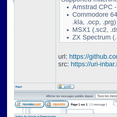
Amstrad CPC - 
Commodore 64 - 
.kla, .ocp, .prg)
MSX1 (.sc2, .d
ZX Spectrum (.s
url:
https://github.c
src:
https://uri-inbar
Haut
Afficher les messages publiés depuis :
Page
1
sur
1
[ 1 message ]
Index du forum
»
Demoscene