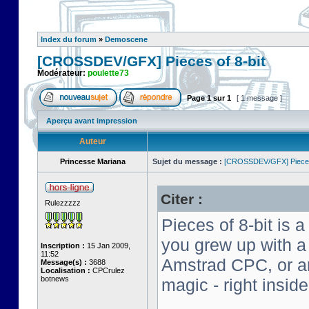
Index du forum
»
Demoscene
[CROSSDEV/GFX] Pieces of 8-bit
Modérateur:
poulette73
Page
1
sur
1
[ 1 message ]
Aperçu avant impression
Auteur
Princesse Mariana
Sujet du message :
[CROSSDEV/GFX] Pieces 
Citer :
Rulezzzzz
Pieces of 8-bit is a
you grew up with 
Inscription :
15 Jan 2009,
11:52
Amstrad CPC, or an 
Message(s) :
3688
Localisation :
CPCrulez
botnews
magic - right insid