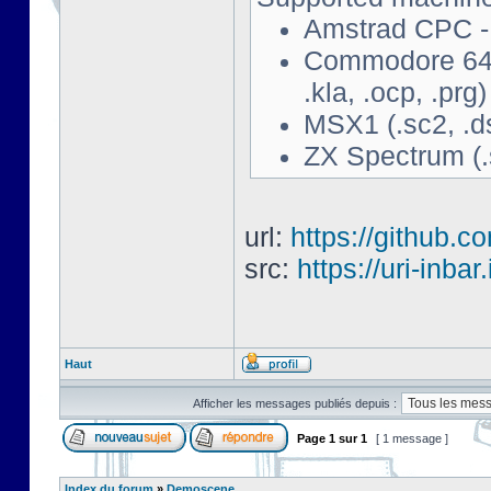
Amstrad CPC - 
Commodore 64 - 
.kla, .ocp, .prg)
MSX1 (.sc2, .d
ZX Spectrum (.s
url:
https://github.c
src:
https://uri-inbar
Haut
Afficher les messages publiés depuis :
Page
1
sur
1
[ 1 message ]
Index du forum
»
Demoscene