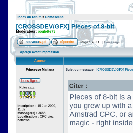
Index du forum
»
Demoscene
[CROSSDEV/GFX] Pieces of 8-bit
Modérateur:
poulette73
Page
1
sur
1
[ 1 message ]
Aperçu avant impression
Auteur
Princesse Mariana
Sujet du message :
[CROSSDEV/GFX] Pieces 
Citer :
Rulezzzzz
Pieces of 8-bit is a
you grew up with 
Inscription :
15 Jan 2009,
11:52
Amstrad CPC, or an 
Message(s) :
3688
Localisation :
CPCrulez
botnews
magic - right insid