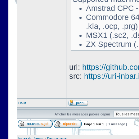
Amstrad CPC - 
Commodore 64 - 
.kla, .ocp, .prg)
MSX1 (.sc2, .d
ZX Spectrum (.s
url:
https://github.c
src:
https://uri-inbar
Haut
Afficher les messages publiés depuis :
Page
1
sur
1
[ 1 message ]
Index du forum
»
Demoscene