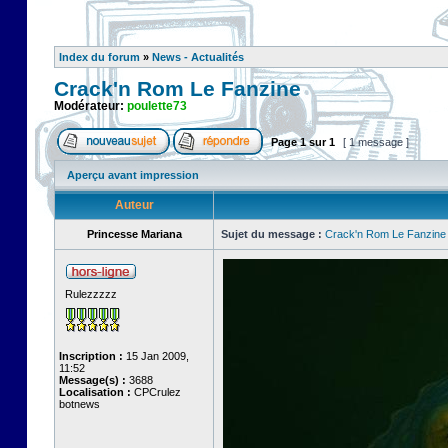
Index du forum
»
News - Actualités
Crack'n Rom Le Fanzine
Modérateur:
poulette73
Page
1
sur
1
[ 1 message ]
Aperçu avant impression
Auteur
Princesse Mariana
Sujet du message :
Crack'n Rom Le Fanzine
Rulezzzzz
Inscription :
15 Jan 2009,
11:52
Message(s) :
3688
Localisation :
CPCrulez
botnews