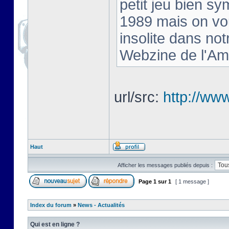
petit jeu bien s
1989 mais on vou
insolite dans no
Webzine de l'Am
url/src:
http://ww
Haut
Afficher les messages publiés depuis :
Page
1
sur
1
[ 1 message ]
Index du forum
»
News - Actualités
Qui est en ligne ?