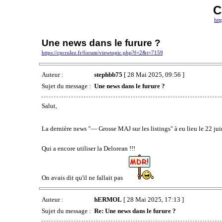
C
htt
Une news dans le furure ?
https://cpcrulez.fr/forum/viewtopic.php?f=2&t=7159
Auteur :
stephbb75
[ 28 Mai 2025, 09:56 ]
Sujet du message :
Une news dans le furure ?
Salut,
La dernière news "— Grosse MAJ sur les listings" à eu lieu le 22 ju
Qui a encore utiliser la Delorean !!!
On avais dit qu'il ne fallait pas
Auteur :
hERMOL
[ 28 Mai 2025, 17:13 ]
Sujet du message :
Re: Une news dans le furure ?