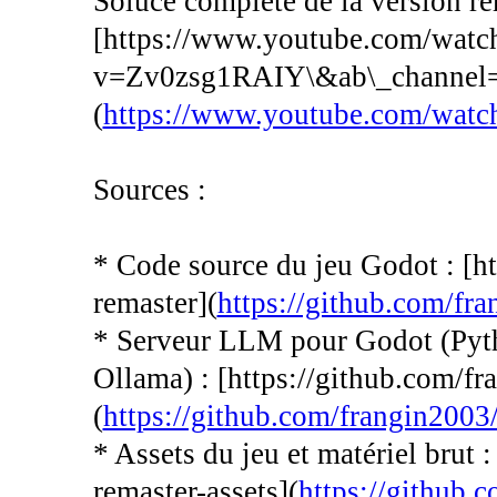
Soluce complète de la version re
[https://www.youtube.com/watc
v=Zv0zsg1RAIY\&ab\_channel
(
https://www.youtube.com/watc
Sources :
* Code source du jeu Godot : [h
remaster](
https://github.com/fr
* Serveur LLM pour Godot (Pytho
Ollama) : [https://github.com/f
(
https://github.com/frangin2003
* Assets du jeu et matériel brut 
remaster-assets](
https://github.