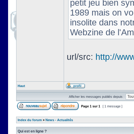
petit jeu bien s
1989 mais on vou
insolite dans no
Webzine de l'Am
url/src:
http://ww
Haut
Afficher les messages publiés depuis :
Page
1
sur
1
[ 1 message ]
Index du forum
»
News - Actualités
Qui est en ligne ?