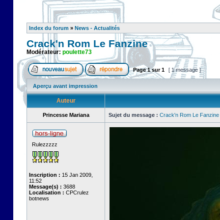
Index du forum
»
News - Actualités
Crack'n Rom Le Fanzine
Modérateur:
poulette73
Page
1
sur
1
[ 1 message ]
Aperçu avant impression
Auteur
Princesse Mariana
Sujet du message :
Crack'n Rom Le Fanzine
Rulezzzzz
Inscription :
15 Jan 2009,
11:52
Message(s) :
3688
Localisation :
CPCrulez
botnews