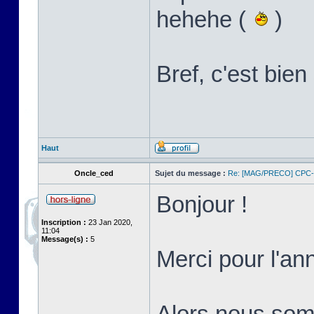
hehehe (
)
Bref, c'est bi
Haut
Oncle_ced
Sujet du message :
Re: [MAG/PRECO] CP
Bonjour !
Inscription :
23 Jan 2020,
11:04
Message(s) :
5
Merci pour l'an
Alors nous somm