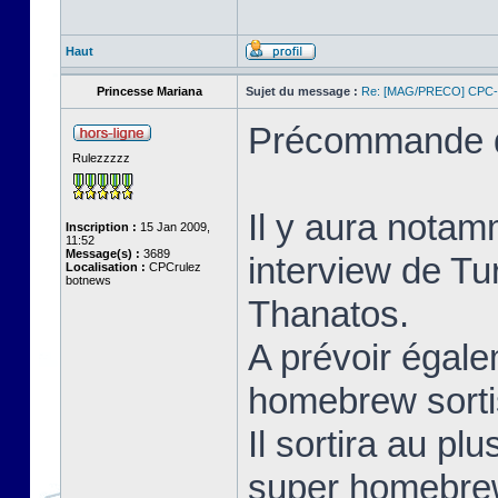
Haut
Princesse Mariana
Sujet du message :
Re: [MAG/PRECO] CP
Précommande d
Rulezzzzz
Il y aura notam
Inscription :
15 Jan 2009,
11:52
Message(s) :
3689
interview de Tu
Localisation :
CPCrulez
botnews
Thanatos.
A prévoir égale
homebrew sorti
Il sortira au pl
super homebrew