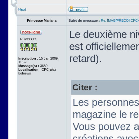
Haut
Princesse Mariana
Sujet du message :
Re: [MAG/PRECO] CP
Le deuxième n
Rulezzzzz
est officiellem
retard).
Inscription :
15 Jan 2009,
11:52
Message(s) :
3689
Localisation :
CPCrulez
botnews
Citer :
Les personnes
magazine le re
Vous pouvez a
créations ave