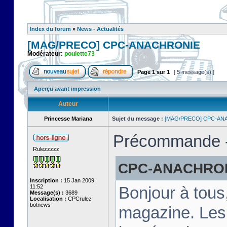
Index du forum
»
News - Actualités
[MAG/PRECO] CPC-ANACHRONIE
Modérateur:
poulette73
Page
1
sur
1
[ 5 message(s) ]
Aperçu avant impression
Auteur
Princesse Mariana
Sujet du message :
[MAG/PRECO] CPC-AN
Précommande - 
Rulezzzzz
CPC-ANACHRONIE
Inscription :
15 Jan 2009,
11:52
Bonjour à tous
Message(s) :
3689
Localisation :
CPCrulez
botnews
magazine. Les