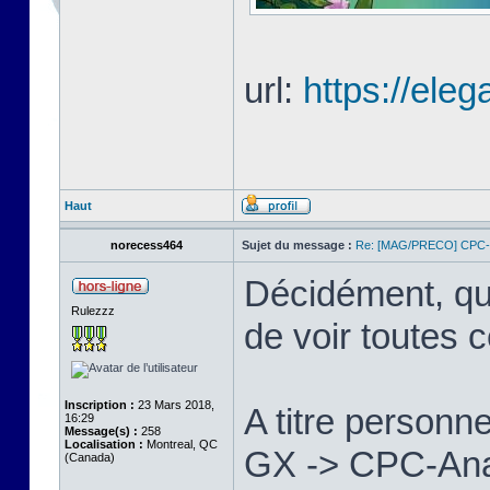
url:
https://eleg
Haut
norecess464
Sujet du message :
Re: [MAG/PRECO] CP
Décidément, qu
Rulezzz
de voir toutes 
Inscription :
23 Mars 2018,
A titre personne
16:29
Message(s) :
258
Localisation :
Montreal, QC
GX -> CPC-Anac
(Canada)