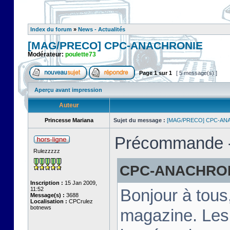
Index du forum
»
News - Actualités
[MAG/PRECO] CPC-ANACHRONIE
Modérateur:
poulette73
Page
1
sur
1
[ 5 message(s) ]
Aperçu avant impression
Auteur
Princesse Mariana
Sujet du message :
[MAG/PRECO] CPC-AN
Précommande - 
Rulezzzzz
CPC-ANACHRONIE
Inscription :
15 Jan 2009,
11:52
Bonjour à tous
Message(s) :
3688
Localisation :
CPCrulez
botnews
magazine. Les