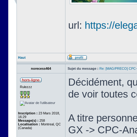
url:
https://eleg
Haut
norecess464
Sujet du message :
Re: [MAG/PRECO] CP
Décidément, qu
Rulezzz
de voir toutes 
Inscription :
23 Mars 2018,
A titre personne
16:29
Message(s) :
258
Localisation :
Montreal, QC
GX -> CPC-Anac
(Canada)