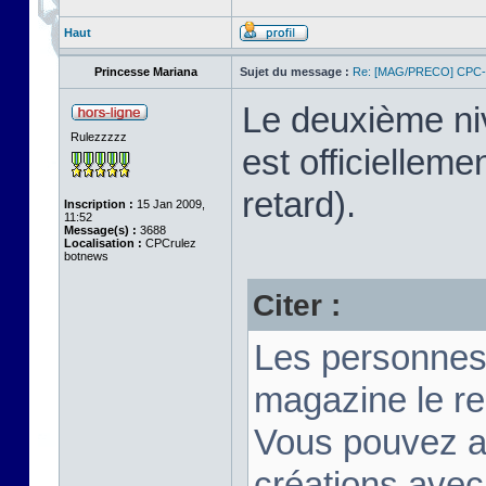
Haut
Princesse Mariana
Sujet du message :
Re: [MAG/PRECO] CP
Le deuxième n
Rulezzzzz
est officiellem
retard).
Inscription :
15 Jan 2009,
11:52
Message(s) :
3688
Localisation :
CPCrulez
botnews
Citer :
Les personnes
magazine le re
Vous pouvez a
créations ave