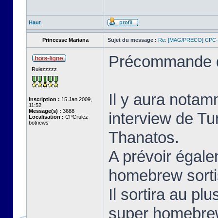
Haut
Princesse Mariana
Sujet du message :
Re: [MAG/PRECO] CP
Précommande d
Rulezzzzz
Il y aura notam
Inscription :
15 Jan 2009,
11:52
Message(s) :
3688
interview de Tu
Localisation :
CPCrulez
botnews
Thanatos.
A prévoir égale
homebrew sorti
Il sortira au pl
super homebrew