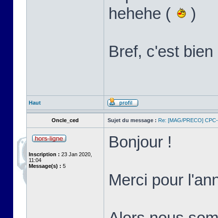
hehehe (
)
Bref, c'est bi
Haut
Oncle_ced
Sujet du message :
Re: [MAG/PRECO] CP
Bonjour !
Inscription :
23 Jan 2020,
11:04
Message(s) :
5
Merci pour l'an
Alors nous somm