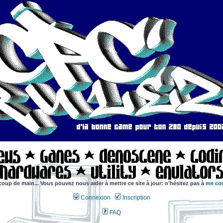
coup de main... Vous pouvez nous aider à mettre ce site à jour: n'hésitez pas à
me con
Connexion
Inscription
FAQ