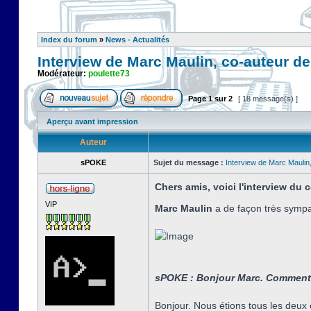
Index du forum
»
News - Actualités
Interview de Marc Maulin, co-auteur 
Modérateur:
poulette73
Page
1
sur
2
[ 18 message(s) ]
Aperçu avant impression
Auteur
sPOKE
Sujet du message :
Interview de Marc Mauli
Chers amis, voici l'interview du
VIP
Marc Maulin
a de façon très sympa
sPOKE : Bonjour Marc. Comment a
Bonjour. Nous étions tous les deux 