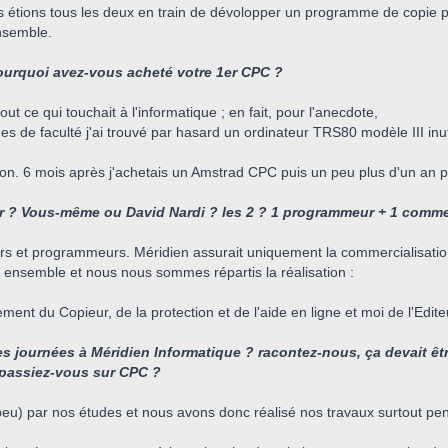
 étions tous les deux en train de dévolopper un programme de copie 
nsemble.
rquoi avez-vous acheté votre 1er CPC ?
ut ce qui touchait à l'informatique ; en fait, pour l'anecdote,
 de faculté j'ai trouvé par hasard un ordinateur TRS80 modèle III inuti
ion. 6 mois après j'achetais un Amstrad CPC puis un peu plus d'un an plu
r ? Vous-même ou David Nardi ? les 2 ? 1 programmeur + 1 comme
urs et programmeurs. Méridien assurait uniquement la commercialisatio
é ensemble et nous nous sommes répartis la réalisation :
nt du Copieur, de la protection et de l'aide en ligne et moi de l'Editeur,
 journées à Méridien Informatique ? racontez-nous, ça devait êt
passiez-vous sur CPC ?
u) par nos études et nous avons donc réalisé nos travaux surtout pe