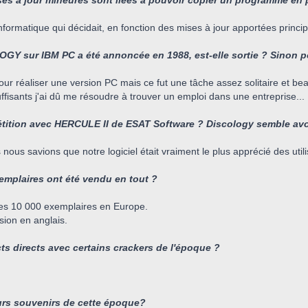
ises à jour mineures sont liées à pouvoir copier un programme en p
 Informatique qui décidait, en fonction des mises à jour apportées prin
Y sur IBM PC a été annoncée en 1988, est-elle sortie ? Sinon pou
pour réaliser une version PC mais ce fut une tâche assez solitaire et b
ffisants j'ai dû me résoudre à trouver un emploi dans une entreprise...
tition avec HERCULE II de ESAT Software ? Discology semble avoi
 nous savions que notre logiciel était vraiment le plus apprécié des util
xemplaires ont été vendu en tout ?
es 10 000 exemplaires en Europe.
sion en anglais.
s directs avec certains crackers de l'époque ?
urs souvenirs de cette époque?