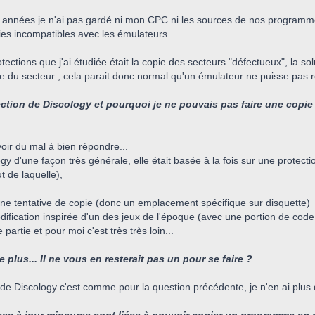
nnées je n'ai pas gardé ni mon CPC ni les sources de nos programmes 
es incompatibles avec les émulateurs...
ctions que j'ai étudiée était la copie des secteurs "défectueux", la sol
e du secteur ; cela parait donc normal qu'un émulateur ne puisse pas r
tection de Discology et pourquoi je ne pouvais pas faire une copie
voir du mal à bien répondre...
y d'une façon très générale, elle était basée à la fois sur une protecti
t de laquelle),
ne tentative de copie (donc un emplacement spécifique sur disquette)
odification inspirée d'un des jeux de l'époque (avec une portion de cod
partie et pour moi c'est très très loin...
 plus... Il ne vous en resterait pas un pour se faire ?
de Discology c'est comme pour la question précédente, je n'en ai plus 