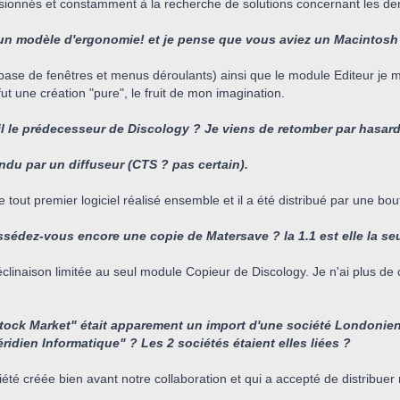
sionnés et constamment à la recherche de solutions concernant les der
 un modèle d'ergonomie! et je pense que vous aviez un Macintosh 
 base de fenêtres et menus déroulants) ainsi que le module Editeur je me
ut une création "pure", le fruit de mon imagination.
-il le prédecesseur de Discology ? Je viens de retomber par hasa
ndu par un diffuseur (CTS ? pas certain).
 tout premier logiciel réalisé ensemble et il a été distribué par une bo
sédez-vous encore une copie de Matersave ? la 1.1 est elle la seul
clinaison limitée au seul module Copieur de Discology. Je n'ai plus de
Stock Market" était apparement un import d'une société Londonie
ridien Informatique" ? Les 2 sociétés étaient elles liées ?
iété créée bien avant notre collaboration et qui a accepté de distribue