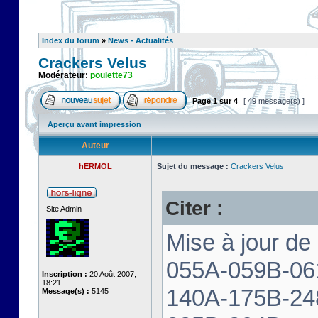
Index du forum
»
News - Actualités
Crackers Velus
Modérateur:
poulette73
Page
1
sur
4
[ 49 message(s) ]
Aperçu avant impression
Auteur
hERMOL
Sujet du message :
Crackers Velus
Citer :
Site Admin
Mise à jour de
055A-059B-06
Inscription :
20 Août 2007,
18:21
140A-175B-24
Message(s) :
5145