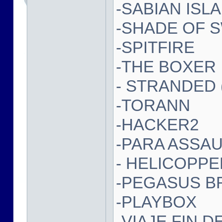
-SABIAN ISL
-SHADE OF 
-SPITFIRE
-THE BOXER
- STRANDED (
-TORANN
-HACKER2
-PARA ASSA
- HELICOPPER
-PEGASUS B
-PLAYBOX
-VIAJE FIN D