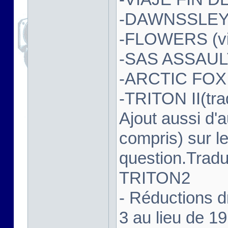
-DAWNSSLEY(C
-FLOWERS (vie
-SAS ASSAULT
-ARCTIC FOX (
-TRITON II(trad
Ajout aussi d'
compris) sur l
question.Tradu
TRITON2
- Réductions d
3 au lieu de 