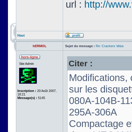
url :
http://www.
Haut
hERMOL
Sujet du message :
Re: Crackers Velus
Citer :
Site Admin
Modifications,
sur les disqu
Inscription :
20 Août 2007,
18:21
080A-104B-11
Message(s) :
5145
295A-306A
Compactage et