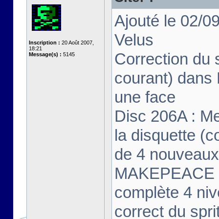
Ajouté le 02/0
Velus
Inscription :
20 Août 2007,
18:21
Correction du 
Message(s) :
5145
courant) dans 
une face
Disc 206A : Me
la disquette (
de 4 nouveau
MAKEPEACE -
complète 4 ni
correct du spri