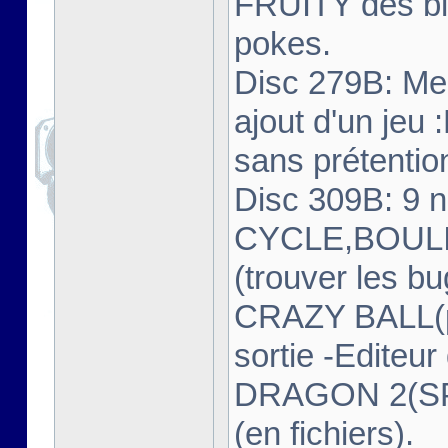
FRUITY des bl
pokes.
Disc 279B: Mei
ajout d'un jeu
sans prétentio
Disc 309B: 9 
CYCLE,BOUL
(trouver les bug
CRAZY BALL(pet
sortie -Edite
DRAGON 2(SP
(en fichiers).