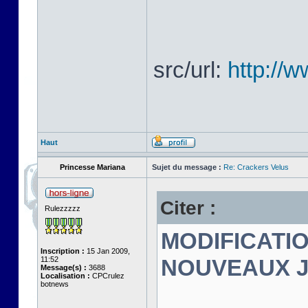
src/url:
http://
Haut
Princesse Mariana
Sujet du message :
Re: Crackers Velus
Citer :
Rulezzzzz
MODIFICATIO
Inscription :
15 Jan 2009,
11:52
NOUVEAUX 
Message(s) :
3688
Localisation :
CPCrulez
botnews