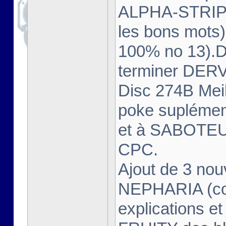
ALPHA-STRIP (
les bons mot
100% no 13).D
terminer DER
Disc 274B Meil
poke supléme
et à SABOTEUR
CPC.
Ajout de 3 no
NEPHARIA (com
explications e