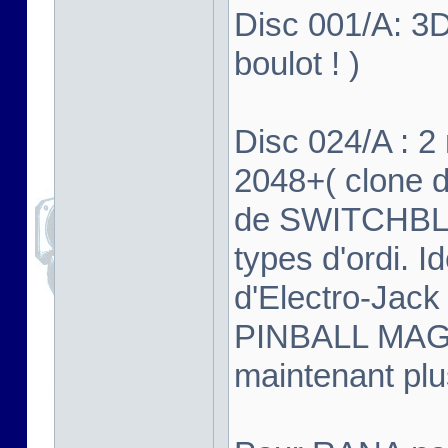
Disc 001/A: 3
boulot ! )
Disc 024/A : 2
2048+( clone d
de SWITCHBLA
types d'ordi. 
d'Electro-Jack 
PINBALL MAGI
maintenant plu