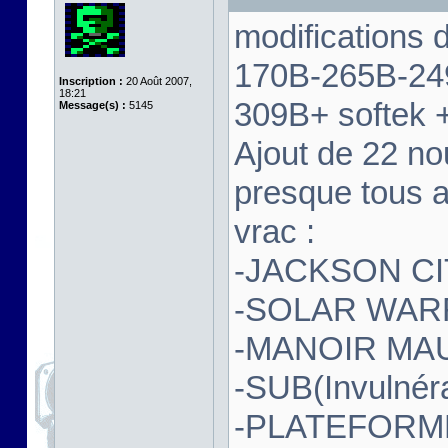
modifications
170B-265B-24
Inscription :
20 Août 2007,
18:21
309B+ softek 
Message(s) :
5145
Ajout de 22 no
presque tous a
vrac :
-JACKSON CIT
-SOLAR WAR
-MANOIR MAU
-SUB(Invulnér
-PLATEFORMER