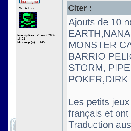
Citer :
Site Admin
Ajouts de 10 
EARTH,NANA
Inscription :
20 Août 2007,
18:21
MONSTER CA
Message(s) :
5145
BARRIO PELI
STORM, PIPE
POKER,DIRK
Les petits jeux
français et on
Traduction a