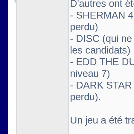
D'autres ont ét
- SHERMAN 4 (
perdu)
- DISC (qui ne 
les candidats)
- EDD THE DUC
niveau 7)
- DARK STAR I
perdu).
Un jeu a été t