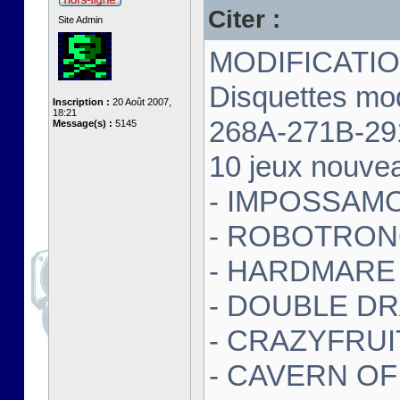
Citer :
Site Admin
MODIFICATIO
Disquettes mo
Inscription :
20 Août 2007,
18:21
268A-271B-2
Message(s) :
5145
10 jeux nouvea
- IMPOSSAM
- ROBOTRON6
- HARDMARE
- DOUBLE DRA
- CRAZYFRUI
- CAVERN OF