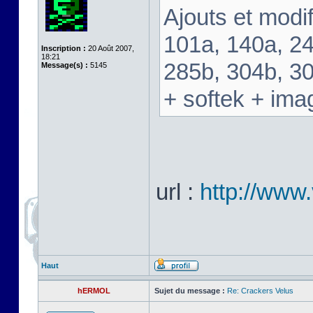
Ajouts et modif
101a, 140a, 24
Inscription :
20 Août 2007,
18:21
285b, 304b, 3
Message(s) :
5145
+ softek + ima
url :
http://www.
Haut
hERMOL
Sujet du message :
Re: Crackers Velus