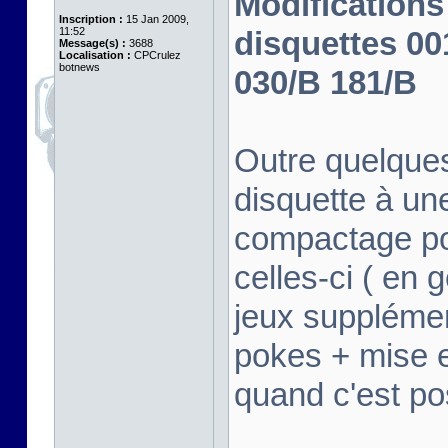
Modifications
Inscription :
15 Jan 2009,
11:52
disquettes 00
Message(s) :
3688
Localisation :
CPCrulez
botnews
030/B 181/B
Outre quelques
disquette à un
compactage po
celles-ci ( en 
jeux suppléme
pokes + mise e
quand c'est po