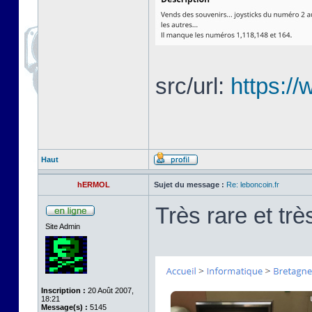
src/url:
https:/
Haut
hERMOL
Sujet du message :
Re: leboncoin.fr
Très rare et trè
Site Admin
Inscription :
20 Août 2007,
18:21
Message(s) :
5145