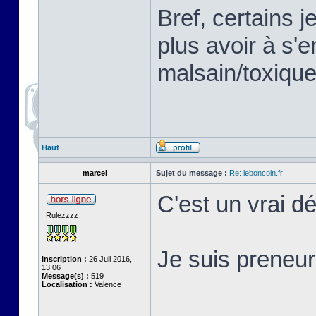
Bref, certains j
plus avoir à s'
malsain/toxiqu
Haut
marcel
Sujet du message :
Re: leboncoin.fr
C'est un vrai dé
Rulezzzz
Je suis preneur
Inscription :
26 Juil 2016,
13:06
Message(s) :
519
Localisation :
Valence