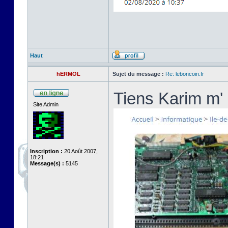
Haut
hERMOL
Sujet du message :
Re: leboncoin.fr
Tiens Karim m' 
Site Admin
Inscription :
20 Août 2007,
18:21
Message(s) :
5145