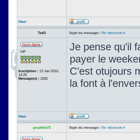
Haut
TotO
Sujet du message :
Re: leboncoin.fr
Je pense qu'il 
VIP
payer le weeke
C'est otujours m
Inscription :
13 Jan 2010,
14:25
Message(s) :
2282
la font à l'enver
Haut
poulette73
Sujet du message :
Re: leboncoin.fr