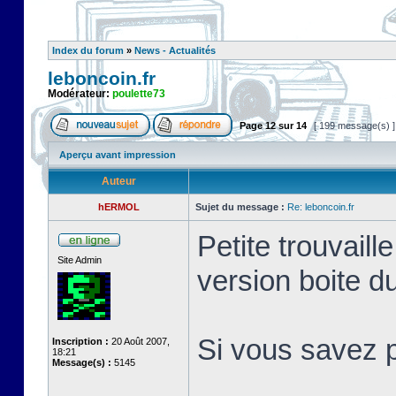
Index du forum
»
News - Actualités
leboncoin.fr
Modérateur:
poulette73
Page
12
sur
14
[ 199 message(s) 
Aperçu avant impression
Auteur
hERMOL
Sujet du message :
Re: leboncoin.fr
Petite trouvaill
Site Admin
version boite d
Si vous savez p
Inscription :
20 Août 2007,
18:21
Message(s) :
5145