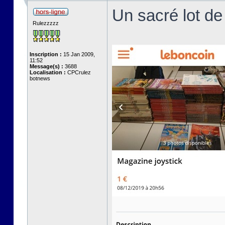
Un sacré lot de
Rulezzzzz
Inscription :
15 Jan 2009,
11:52
Message(s) :
3688
Localisation :
CPCrulez
botnews