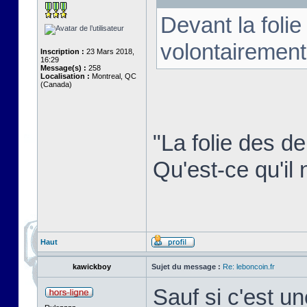
Devant la foli
volontairement
Inscription :
23 Mars 2018,
16:29
Message(s) :
258
Localisation :
Montreal, QC
(Canada)
"La folie des d
Qu'est-ce qu'il 
Haut
kawickboy
Sujet du message :
Re: leboncoin.fr
Sauf si c'est u