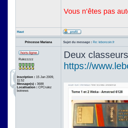
Vous n’êtes pas auto
Haut
Princesse Mariana
Sujet du message :
Re: leboncoin.fr
Deux classeurs
Rulezzzzz
https://www.le
Inscription :
15 Jan 2009,
11:52
Message(s) :
3688
Localisation :
CPCrulez
botnews