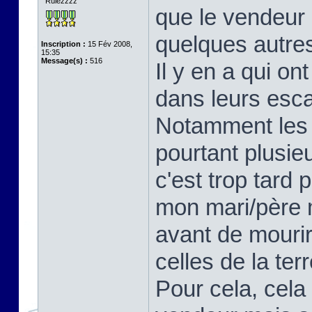
Rulezzzz
que le vendeur 
quelques autres
Inscription :
15 Fév 2008,
15:35
Message(s) :
516
Il y en a qui o
dans leurs escar
Notamment les 
pourtant plusie
c'est trop tard 
mon mari/père 
avant de mourir
celles de la ter
Pour cela, cela 