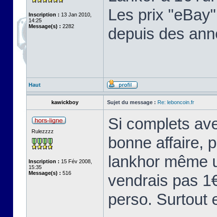
Les prix "eBay"
Inscription :
13 Jan 2010,
14:25
Message(s) :
2282
depuis des ann
Haut
kawickboy
Sujet du message :
Re: leboncoin.fr
Si complets ave
Rulezzzz
bonne affaire, 
lankhor même u
Inscription :
15 Fév 2008,
15:35
Message(s) :
516
vendrais pas 1€.
perso. Surtout 