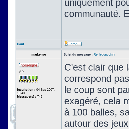
uniquement pour
communauté. Et
Haut
markerror
Sujet du message :
Re: leboncoin.fr
C'est clair que 
VIP
correspond pas
le coup sont pa
Inscription :
04 Sep 2007,
19:43
Message(s) :
746
exagéré, cela 
à 100 balles, s
autour des jeux 