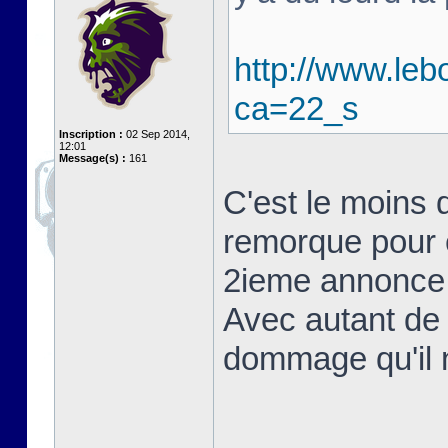
http://www.leb
ca=22_s
Inscription :
02 Sep 2014,
12:01
Message(s) :
161
C'est le moins 
remorque pour
2ieme annonce p
Avec autant de 
dommage qu'il 