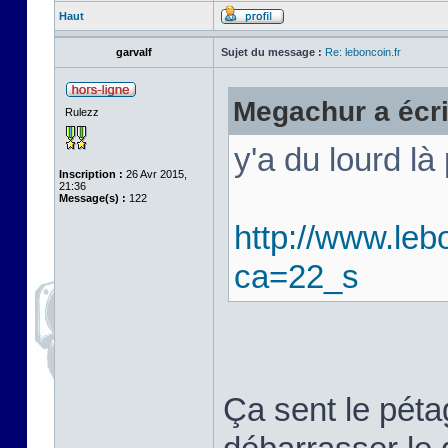
Haut
garvalf
Sujet du message :
Re: leboncoin.fr
Megachur a écri
Rulezz
y'a du lourd là
Inscription :
26 Avr 2015,
21:36
Message(s) :
122
http://www.leb
ca=22_s
Ça sent le pét