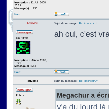
Inscription :
12 Juin 2008,
20:29
Message(s) :
1730
Haut
hERMOL
Sujet du message :
Re: leboncoin.fr
ah oui, c'est vr
Site Admin
Inscription :
20 Août 2007,
18:21
Message(s) :
5145
Haut
guyome
Sujet du message :
Re: leboncoin.fr
Megachur a écri
Rulezz
y'a du lourd là