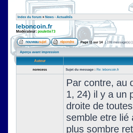
Index du forum
»
News - Actualités
leboncoin.fr
Modérateur:
poulette73
Page
11
sur
14
[ 199 message(s) 
Aperçu avant impression
Auteur
norecess
Sujet du message :
Re: leboncoin.fr
Par contre, au 
1, 24) il y a un
droite de toutes 
semble etre lié 
plus sombre re