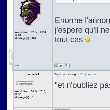
Enorme l'annon
j'espere qu'il n
Inscription :
02 Sep 2014,
12:01
tout cas
Message(s) :
161
Haut
carmelle4
Sujet du message :
Re: leboncoin.fr
"et n'oubliez p
Inscription :
28 Avr 2016,
09:35
Message(s) :
3