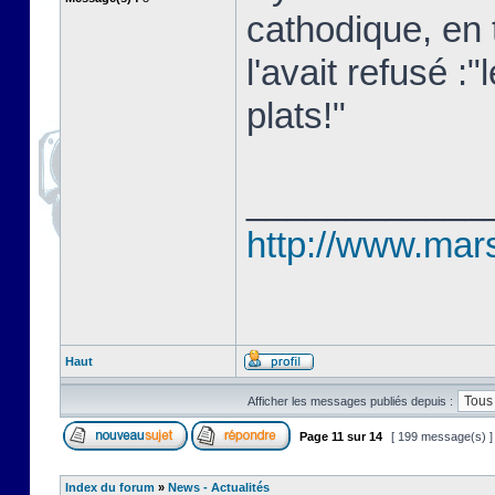
cathodique, en 
l'avait refusé 
plats!"
____________
http://www.marse
Haut
Afficher les messages publiés depuis :
Page
11
sur
14
[ 199 message(s) 
Index du forum
»
News - Actualités