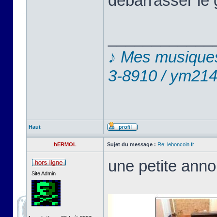
débarrasser le
____________
♪ Mes musiques
3-8910 / ym214
Haut
hERMOL
Sujet du message :
Re: leboncoin.fr
une petite annon
Site Admin