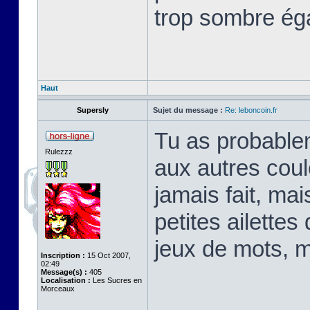
trop sombre ég
Haut
Supersly
Sujet du message :
Re: leboncoin.fr
Tu as probable
Rulezzz
aux autres coul
jamais fait, mai
petites ailettes
jeux de mots, m
Inscription :
15 Oct 2007,
02:49
Message(s) :
405
Localisation :
Les Sucres en
Morceaux
____________