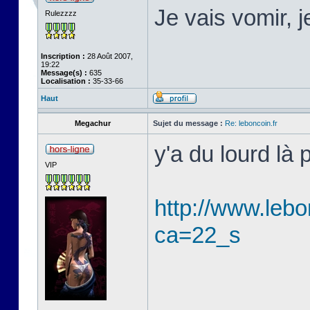
Je vais vomir, 
Rulezzzz
Inscription :
28 Août 2007,
19:22
Message(s) :
635
Localisation :
35-33-66
Haut
Megachur
Sujet du message :
Re: leboncoin.fr
y'a du lourd là
VIP
http://www.leb
ca=22_s