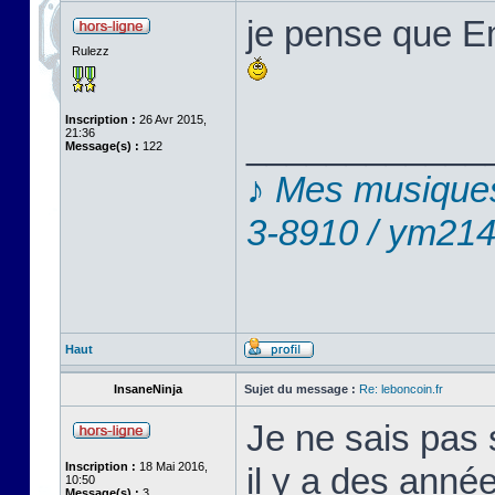
je pense que E
Rulezz
Inscription :
26 Avr 2015,
21:36
____________
Message(s) :
122
♪ Mes musiques
3-8910 / ym214
Haut
InsaneNinja
Sujet du message :
Re: leboncoin.fr
Je ne sais pas 
Inscription :
18 Mai 2016,
il y a des anné
10:50
Message(s) :
3