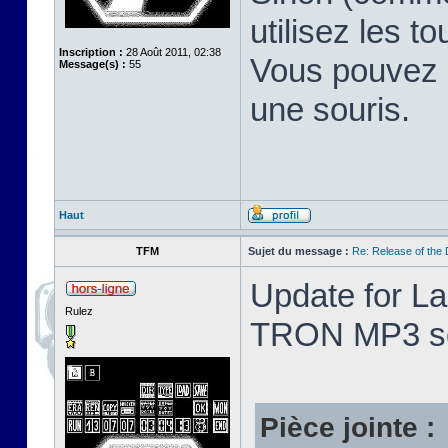
utilisez les 
Inscription :
28 Août 2011, 02:38
Vous pouvez é
Message(s) :
55
une souris.
Haut
TFM
Sujet du message :
Re: Release of the
Update for La
Rulez
TRON MP3 so
Pièce jointe :