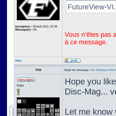
FutureView-VI.
Inscription :
28 Août 2011, 02:38
Message(s) :
55
Vous n’êtes pas au
à ce message.
Haut
TFM
Sujet du message :
Re: Release of the
Hope you like
Rulez
Disc-Mag... 
Let me know w