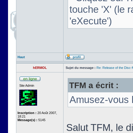
touche 'X' (le r
'eXecute')
Haut
hERMOL
Sujet du message :
Re: Release of the Disc
TFM a écrit :
Site Admin
Amusez-vous b
Inscription :
20 Août 2007,
18:21
Message(s) :
5145
Salut TFM, le 