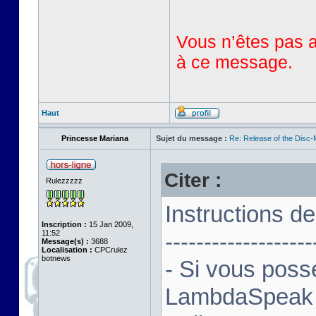
Vous n’êtes pas au
à ce message.
Haut
Princesse Mariana
Sujet du message :
Re: Release of the Disc
Citer :
Rulezzzzz
Instructions d
Inscription :
15 Jan 2009,
11:52
-------------------
Message(s) :
3688
Localisation :
CPCrulez
botnews
- Si vous pos
LambdaSpeak II