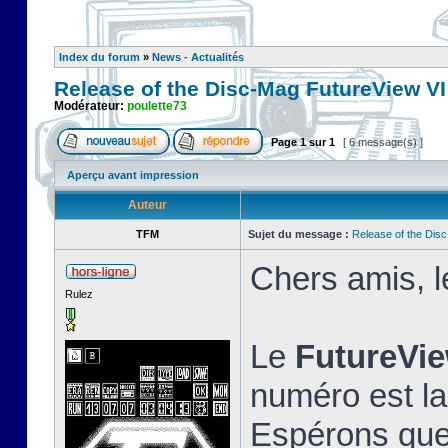
Index du forum
»
News - Actualités
Release of the Disc-Mag FutureView VI
Modérateur:
poulette73
Page
1
sur
1
[ 6 message(s) ]
Aperçu avant impression
Auteur
TFM
Sujet du message :
Release of the Dis
Chers amis, l
Rulez
Le
FutureVie
numéro est l
Espérons que 