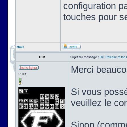
configuration pa
touches pour s
Haut
TFM
Sujet du message :
Re: Release of the
Merci beauco
Rulez
Si vous pos
veuillez le co
Sinon (comme