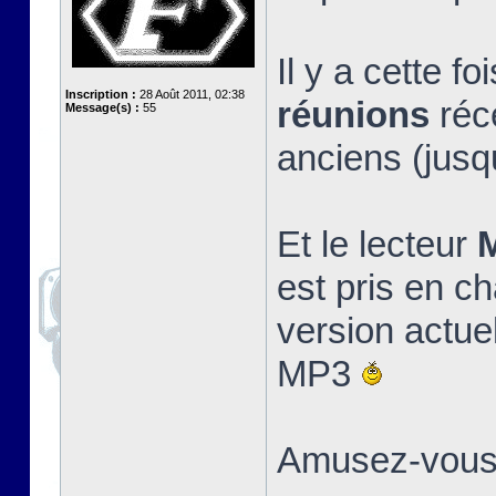
Il y a cette 
Inscription :
28 Août 2011, 02:38
réunions
réc
Message(s) :
55
anciens (jusqu
Et le lecteur
est pris en cha
version actue
MP3
Amusez-vous 