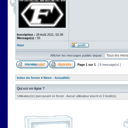
Inscription :
28 Août 2011, 02:38
Message(s) :
55
Haut
Afficher les messages publiés depuis :
Page
1
sur
1
[ 6 message(s) ]
Index du forum
»
News - Actualités
Qui est en ligne ?
Utilisateur(s) parcourant ce forum : Aucun utilisateur inscrit et 2 invité(s)