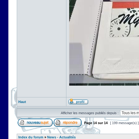
Haut
Afficher les messages publiés depuis :
Page
14
sur
14
[ 199 message(s) 
Index du forum
»
News - Actualités