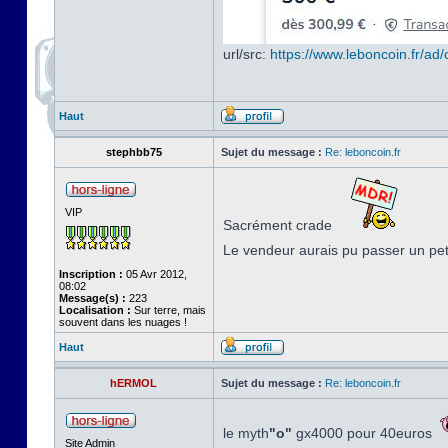
url/src:
https://www.leboncoin.fr/a
Haut
stephbb75
Sujet du message :
Re: leboncoin.fr
VIP
Sacrément crade
Le vendeur aurais pu passer un pe
Inscription :
05 Avr 2012,
08:02
Message(s) :
223
Localisation :
Sur terre, mais
souvent dans les nuages !
Haut
hERMOL
Sujet du message :
Re: leboncoin.fr
le myth
"o"
gx4000 pour 40euros
Site Admin