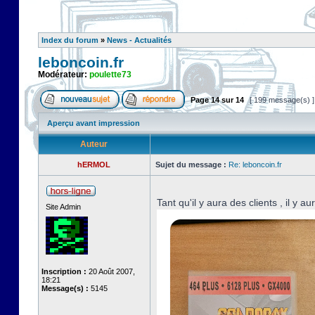
Index du forum
»
News - Actualités
leboncoin.fr
Modérateur:
poulette73
Page
14
sur
14
[ 199 message(s) 
Aperçu avant impression
Auteur
hERMOL
Sujet du message :
Re: leboncoin.fr
Tant qu'il y aura des clients , il y a
Site Admin
Inscription :
20 Août 2007,
18:21
Message(s) :
5145