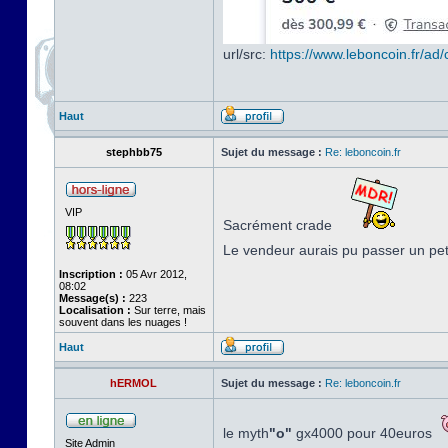
url/src:
https://www.leboncoin.fr/a
Haut
stephbb75
Sujet du message :
Re: leboncoin.fr
VIP
Sacrément crade
Le vendeur aurais pu passer un pe
Inscription :
05 Avr 2012,
08:02
Message(s) :
223
Localisation :
Sur terre, mais
souvent dans les nuages !
Haut
hERMOL
Sujet du message :
Re: leboncoin.fr
le myth
"o"
gx4000 pour 40euros
Site Admin