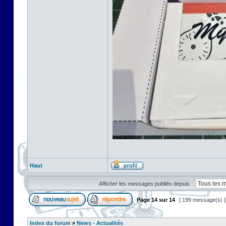
Haut
Afficher les messages publiés depuis :
Page
14
sur
14
[ 199 message(s) 
Index du forum
»
News - Actualités