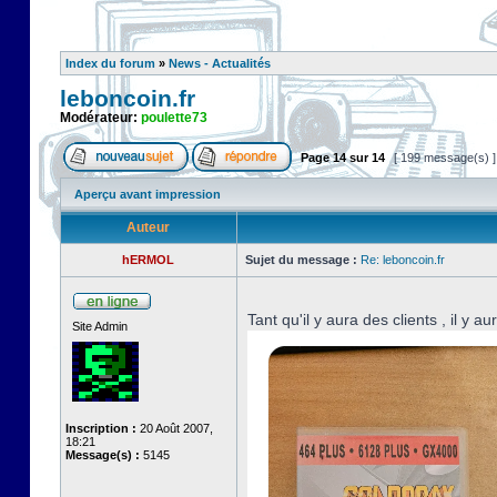
Index du forum
»
News - Actualités
leboncoin.fr
Modérateur:
poulette73
Page
14
sur
14
[ 199 message(s) 
Aperçu avant impression
Auteur
hERMOL
Sujet du message :
Re: leboncoin.fr
Tant qu'il y aura des clients , il y a
Site Admin
Inscription :
20 Août 2007,
18:21
Message(s) :
5145