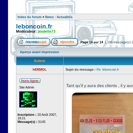
Index du forum
»
News - Actualités
leboncoin.fr
Modérateur:
poulette73
Page
14
sur
14
[ 199 message(s) 
Aperçu avant impression
Auteur
hERMOL
Sujet du message :
Re: leboncoin.fr
Tant qu'il y aura des clients , il y a
Site Admin
Inscription :
20 Août 2007,
18:21
Message(s) :
5145