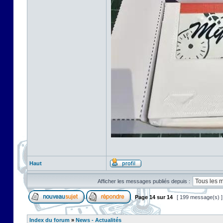
Haut
Afficher les messages publiés depuis :
Page
14
sur
14
[ 199 message(s) 
Index du forum
»
News - Actualités