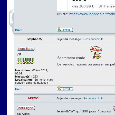
url/src:
https://www.leboncoin.fr/a
Haut
stephbb75
Sujet du message :
Re: leboncoin.fr
VIP
Sacrément crade
Le vendeur aurais pu passer un pe
Inscription :
05 Avr 2012,
08:02
Message(s) :
223
Localisation :
Sur terre, mais
souvent dans les nuages !
Haut
hERMOL
Sujet du message :
Re: leboncoin.fr
le myth
"o"
gx4000 pour 40euros
Site Admin