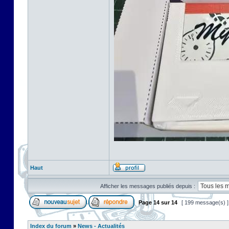
Haut
Afficher les messages publiés depuis :
Page
14
sur
14
[ 199 message(s) 
Index du forum
»
News - Actualités