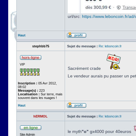
url/src:
https://www.leboncoin.fr/a
Haut
stephbb75
Sujet du message :
Re: leboncoin.fr
VIP
Sacrément crade
Le vendeur aurais pu passer un pe
Inscription :
05 Avr 2012,
08:02
Message(s) :
223
Localisation :
Sur terre, mais
souvent dans les nuages !
Haut
hERMOL
Sujet du message :
Re: leboncoin.fr
le myth
"o"
gx4000 pour 40euros
Site Admin