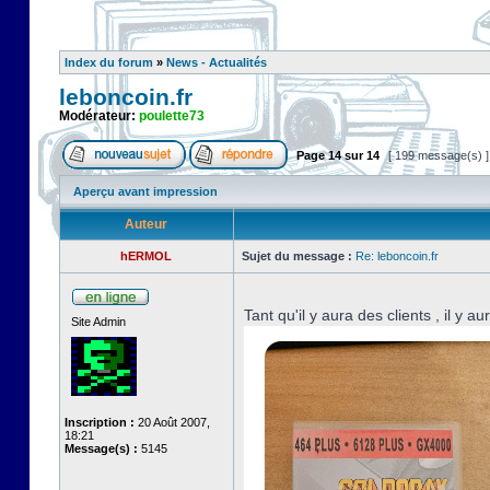
Index du forum
»
News - Actualités
leboncoin.fr
Modérateur:
poulette73
Page
14
sur
14
[ 199 message(s) 
Aperçu avant impression
Auteur
hERMOL
Sujet du message :
Re: leboncoin.fr
Tant qu'il y aura des clients , il y a
Site Admin
Inscription :
20 Août 2007,
18:21
Message(s) :
5145