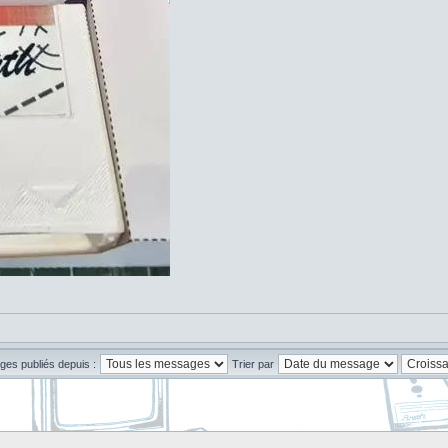
ges publiés depuis :
Trier par
]