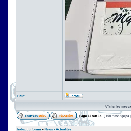
Haut
Afficher les messa
Page
14
sur
14
[ 199 message(s) 
Index du forum
»
News - Actualités