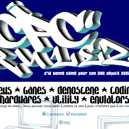
coup de main... Vous pouvez nous aider à mettre ce site à jour: n'hésitez pas à
me con
Connexion
Inscription
FAQ