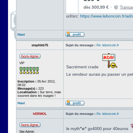
url/src:
https://www.leboncoin.fr/a
Haut
stephbb75
Sujet du message :
Re: leboncoin.fr
VIP
Sacrément crade
Le vendeur aurais pu passer un pe
Inscription :
05 Avr 2012,
08:02
Message(s) :
223
Localisation :
Sur terre, mais
souvent dans les nuages !
Haut
hERMOL
Sujet du message :
Re: leboncoin.fr
le myth
"o"
gx4000 pour 40euros
Site Admin