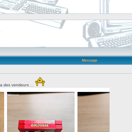
]
Message
ura des vendeurs ...