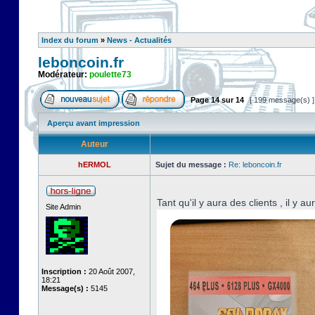
Index du forum
»
News - Actualités
leboncoin.fr
Modérateur:
poulette73
Page
14
sur
14
[ 199 message(s) 
Aperçu avant impression
Auteur
hERMOL
Sujet du message :
Re: leboncoin.fr
Tant qu'il y aura des clients , il y a
Site Admin
Inscription :
20 Août 2007,
18:21
Message(s) :
5145