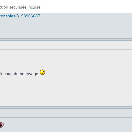
d/consoles/3193966087
tit coup de nettoyage