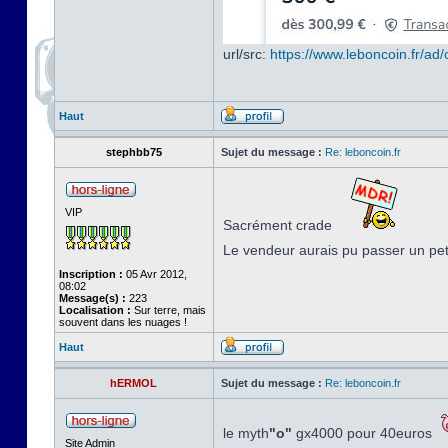
url/src:
https://www.leboncoin.fr/a
Haut
stephbb75
Sujet du message :
Re: leboncoin.fr
VIP
Sacrément crade
Le vendeur aurais pu passer un pe
Inscription :
05 Avr 2012,
08:02
Message(s) :
223
Localisation :
Sur terre, mais
souvent dans les nuages !
Haut
hERMOL
Sujet du message :
Re: leboncoin.fr
le myth
"o"
gx4000 pour 40euros
Site Admin