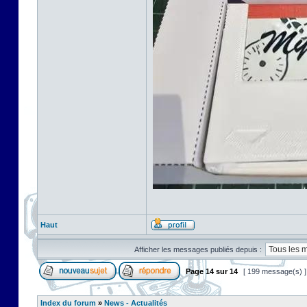
Haut
Afficher les messages publiés depuis :
Page
14
sur
14
[ 199 message(s) 
Index du forum
»
News - Actualités