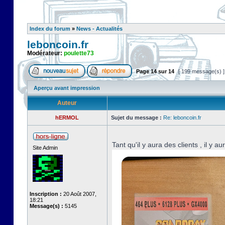
Index du forum
»
News - Actualités
leboncoin.fr
Modérateur:
poulette73
Page
14
sur
14
[ 199 message(s) 
Aperçu avant impression
Auteur
hERMOL
Sujet du message :
Re: leboncoin.fr
Tant qu'il y aura des clients , il y a
Site Admin
Inscription :
20 Août 2007,
18:21
Message(s) :
5145