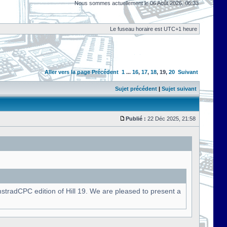
Nous sommes actuellement le 06 Août 2026, 06:33
Le fuseau horaire est UTC+1 heure
Aller vers la page
Précédent
1
...
16
,
17
,
18
,
19
,
20
Suivant
Sujet précédent
|
Sujet suivant
Publié :
22 Déc 2025, 21:58
stradCPC edition of Hill 19. We are pleased to present a