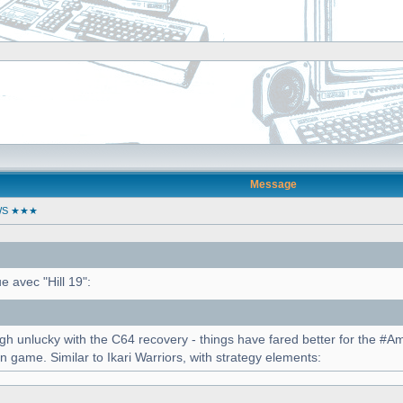
]
Message
WS ★★★
 avec "Hill 19":
h unlucky with the C64 recovery - things have fared better for the #Am
in game. Similar to Ikari Warriors, with strategy elements: