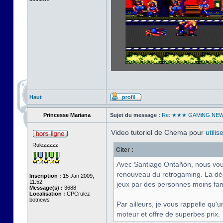
Haut
Princesse Mariana
Sujet du message :
Re: ★★★ GAMiNG NE
Video tutoriel de Chema pour
utili
Rulezzzzz
Citer :
Avec Santiago Ontañón, nous vous 
renouveau du retrogaming. La déc
Inscription :
15 Jan 2009,
11:52
jeux par des personnes moins fam
Message(s) :
3688
Localisation :
CPCrulez
botnews
Par ailleurs, je vous rappelle q
moteur et offre de superbes prix.