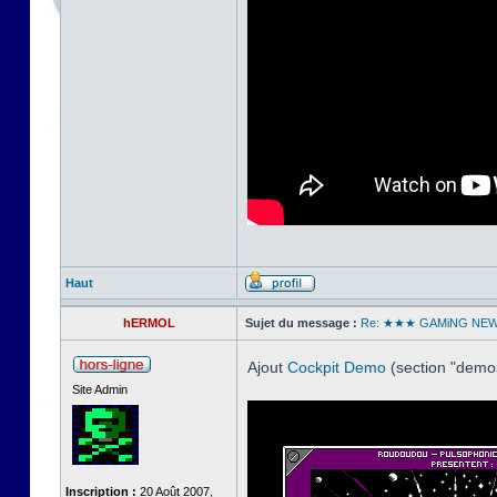
Haut
hERMOL
Sujet du message :
Re: ★★★ GAMiNG NE
Ajout
Cockpit Demo
(section "dem
Site Admin
Inscription :
20 Août 2007,