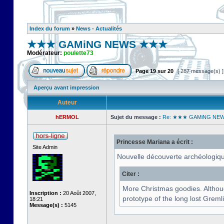
Index du forum
»
News - Actualités
★★★ GAMiNG NEWS ★★★
Modérateur:
poulette73
Page
19
sur
20
[ 287 message(s) 
Aperçu avant impression
Auteur
hERMOL
Sujet du message :
Re: ★★★ GAMiNG NE
Princesse Mariana a écrit :
Site Admin
Nouvelle découverte archéologique
Citer :
More Christmas goodies. Althoug
Inscription :
20 Août 2007,
prototype of the long lost Greml
18:21
Message(s) :
5145