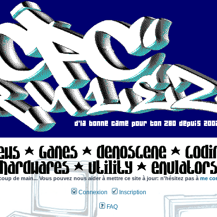
coup de main... Vous pouvez nous aider à mettre ce site à jour: n'hésitez pas à
me con
Connexion
Inscription
FAQ