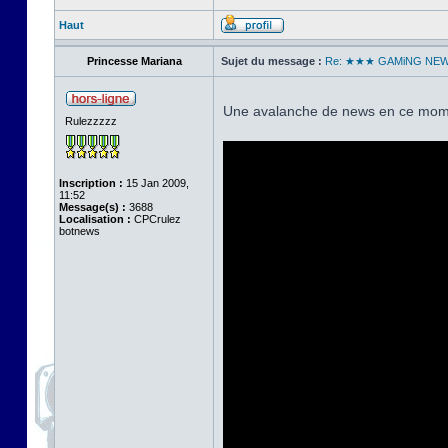
Haut
Princesse Mariana
Sujet du message :
Re: ★★★ GAMiNG NE
Une avalanche de news en ce mome
Rulezzzzz
Inscription :
15 Jan 2009,
11:52
Message(s) :
3688
Localisation :
CPCrulez
botnews