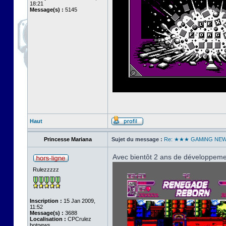
18:21
Message(s) :
5145
Haut
Princesse Mariana
Sujet du message :
Re: ★★★ GAMiNG NE
Avec bientôt 2 ans de développemen
Rulezzzzz
Inscription :
15 Jan 2009,
11:52
Message(s) :
3688
Localisation :
CPCrulez
botnews