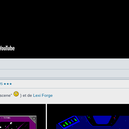
WS ★★★
oscene"
) et de
Lexi Forge