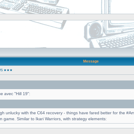
]
Message
WS ★★★
 avec "Hill 19":
h unlucky with the C64 recovery - things have fared better for the #Am
in game. Similar to Ikari Warriors, with strategy elements: