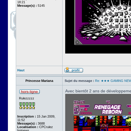
18:21
Message(s) :
5145
Haut
Princesse Mariana
Sujet du message :
Re: ★★★ GAMiNG NE
Avec bientôt 2 ans de développemen
Rulezzzzz
Inscription :
15 Jan 2009,
11:52
Message(s) :
3688
Localisation :
CPCrulez
botnews