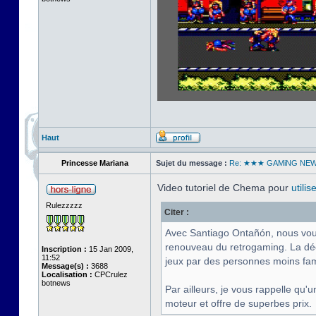
Haut
Princesse Mariana
Sujet du message :
Re: ★★★ GAMiNG NE
Video tutoriel de Chema pour
utili
Rulezzzzz
Citer :
Avec Santiago Ontañón, nous vous 
renouveau du retrogaming. La déc
Inscription :
15 Jan 2009,
11:52
jeux par des personnes moins fam
Message(s) :
3688
Localisation :
CPCrulez
botnews
Par ailleurs, je vous rappelle q
moteur et offre de superbes prix.