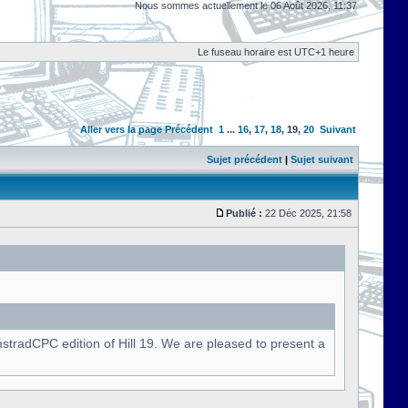
Nous sommes actuellement le 06 Août 2026, 11:37
Le fuseau horaire est UTC+1 heure
Aller vers la page
Précédent
1
...
16
,
17
,
18
,
19
,
20
Suivant
Sujet précédent
|
Sujet suivant
Publié :
22 Déc 2025, 21:58
stradCPC edition of Hill 19. We are pleased to present a