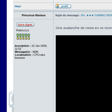
Haut
Princesse Mariana
Sujet du message :
Re: ★★★ GAMiNG NE
Une avalanche de news en ce mome
Rulezzzzz
Inscription :
15 Jan 2009,
11:52
Message(s) :
3688
Localisation :
CPCrulez
botnews