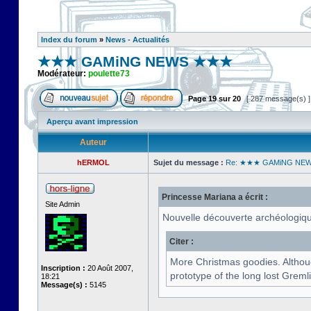
Index du forum
»
News - Actualités
★★★ GAMiNG NEWS ★★★
Modérateur:
poulette73
Page
19
sur
20
[ 287 message(s) 
Aperçu avant impression
Auteur
hERMOL
Sujet du message :
Re: ★★★ GAMiNG NE
Princesse Mariana a écrit :
Site Admin
Nouvelle découverte archéologique
Citer :
More Christmas goodies. Althoug
Inscription :
20 Août 2007,
prototype of the long lost Greml
18:21
Message(s) :
5145