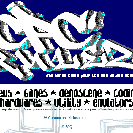
coup de main... Vous pouvez nous aider à mettre ce site à jour: n'hésitez pas à
me con
Connexion
Inscription
FAQ