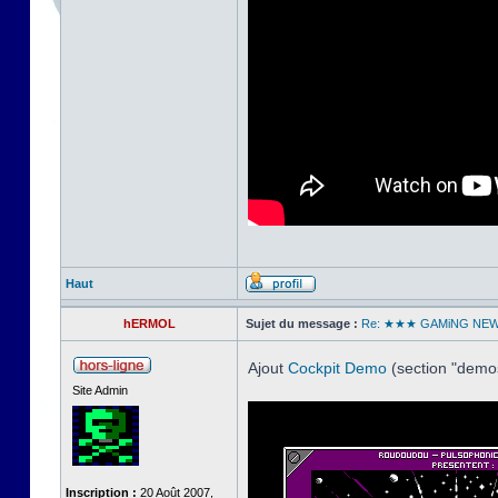
Haut
hERMOL
Sujet du message :
Re: ★★★ GAMiNG NE
Ajout
Cockpit Demo
(section "dem
Site Admin
Inscription :
20 Août 2007,