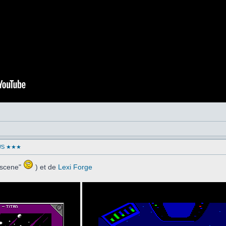
WS ★★★
oscene"
) et de
Lexi Forge