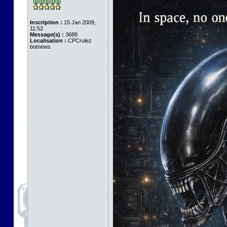
Inscription :
15 Jan 2009,
11:52
Message(s) :
3688
Localisation :
CPCrulez
botnews