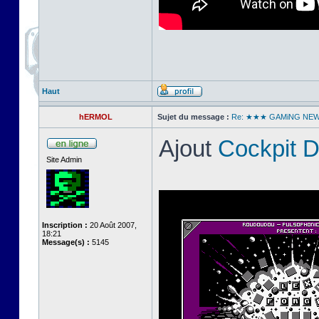
Haut
hERMOL
Sujet du message :
Re: ★★★ GAMiNG NE
Ajout
Cockpit 
Site Admin
Inscription :
20 Août 2007,
18:21
Message(s) :
5145