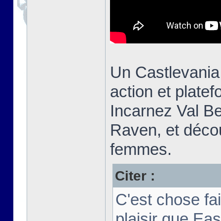
Un Castlevania
action et plate
Incarnez Val Be
Raven, et découv
femmes.
Citer :
C'est chose fa
plaisir que Ea