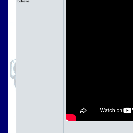
botnews