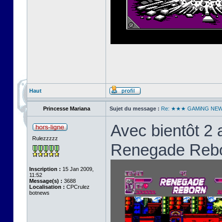
Haut
Princesse Mariana
Sujet du message :
Re: ★★★ GAMiNG NE
Avec bientôt 2 
Rulezzzzz
Renegade Reborn
Inscription :
15 Jan 2009,
11:52
Message(s) :
3688
Localisation :
CPCrulez
botnews