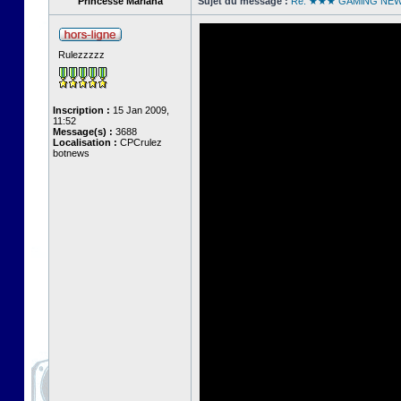
Princesse Mariana
Sujet du message :
Re: ★★★ GAMiNG NE
Rulezzzzz
Inscription :
15 Jan 2009,
11:52
Message(s) :
3688
Localisation :
CPCrulez
botnews