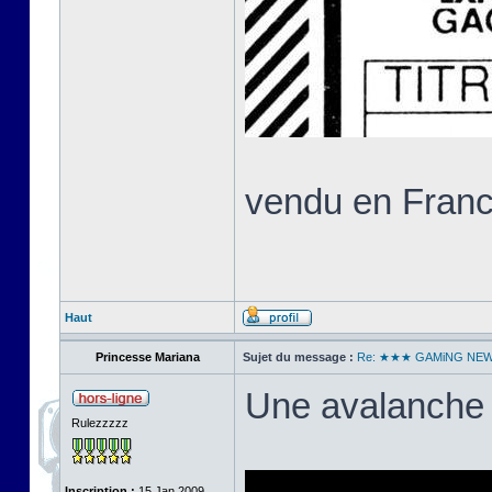
vendu en Franc
Haut
Princesse Mariana
Sujet du message :
Re: ★★★ GAMiNG NE
Une avalanche 
Rulezzzzz
Inscription :
15 Jan 2009,