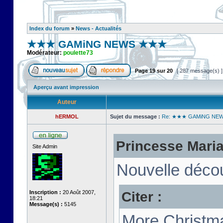
Index du forum
»
News - Actualités
★★★ GAMiNG NEWS ★★★
Modérateur:
poulette73
Page
19
sur
20
[ 287 message(s) 
Aperçu avant impression
Auteur
hERMOL
Sujet du message :
Re: ★★★ GAMiNG NE
Princesse Marian
Site Admin
Nouvelle décou
Citer :
Inscription :
20 Août 2007,
18:21
Message(s) :
5145
More Christma