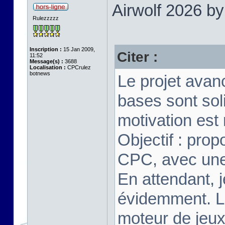
Airwolf 2026 b
Rulezzzzz
Inscription :
15 Jan 2009,
Citer :
11:52
Message(s) :
3688
Localisation :
CPCrulez
botnews
Le projet avan
bases sont soli
motivation est
Objectif : pro
CPC, avec une 
En attendant, j
évidemment. Le
moteur de jeux 