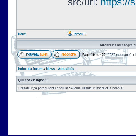
src/url:
https://
Haut
Afficher les messages pu
Page
19
sur
20
[ 287 message(s) 
Index du forum
»
News - Actualités
Qui est en ligne ?
Utilisateur(s) parcourant ce forum : Aucun utilisateur inscrit et 3 invité(s)