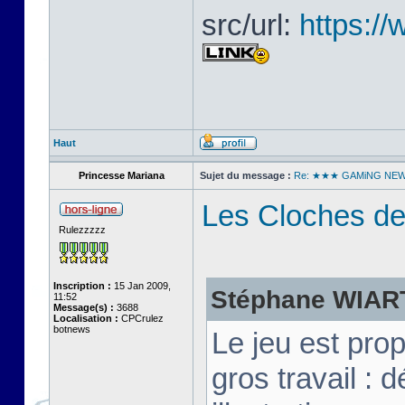
src/url:
https:/
Haut
Princesse Mariana
Sujet du message :
Re: ★★★ GAMiNG NE
Les Cloches de
Rulezzzzz
Inscription :
15 Jan 2009,
Stéphane WIART 
11:52
Message(s) :
3688
Localisation :
CPCrulez
botnews
Le jeu est pro
gros travail :