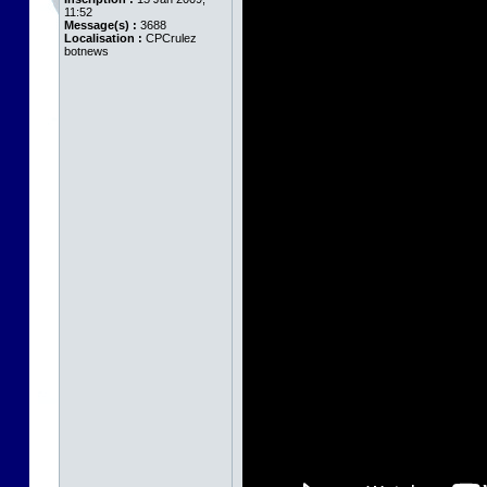
11:52
Message(s) :
3688
Localisation :
CPCrulez
botnews