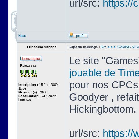
url/src:
https://
Haut
Princesse Mariana
Sujet du message :
Re: ★★★ GAMiNG NE
Le site "GamesT
Rulezzzzz
jouable de Tim
pour nos CPCs.
Inscription :
15 Jan 2009,
11:52
Message(s) :
3688
Goodyer , refai
Localisation :
CPCrulez
botnews
Hickingbottom.
url/src:
https:/