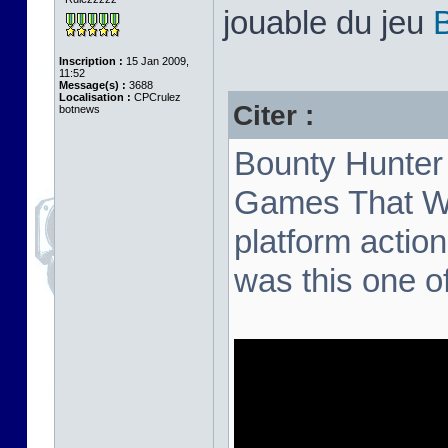
jouable du jeu
Inscription :
15 Jan 2009,
11:52
Message(s) :
3688
Localisation :
CPCrulez
Citer :
botnews
Bounty Hunter 
Games That We
platform action
was this one o