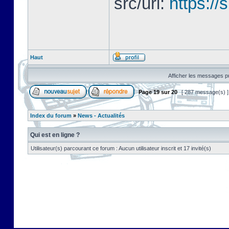
src/url:
https://
Haut
Afficher les messages pu
Page
19
sur
20
[ 287 message(s) 
Index du forum
»
News - Actualités
Qui est en ligne ?
Utilisateur(s) parcourant ce forum : Aucun utilisateur inscrit et 17 invité(s)