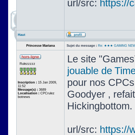
url/src:
https://
Haut
Princesse Mariana
Sujet du message :
Re: ★★★ GAMiNG NE
Le site "GamesT
Rulezzzzz
jouable de Tim
pour nos CPCs.
Inscription :
15 Jan 2009,
11:52
Message(s) :
3689
Goodyer , refai
Localisation :
CPCrulez
botnews
Hickingbottom.
url/src:
https:/