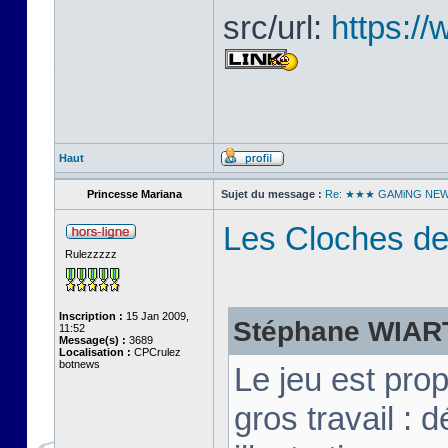
src/url:
https:/
Haut
Princesse Mariana
Sujet du message :
Re: ★★★ GAMiNG NE
Les Cloches de
Rulezzzzz
Inscription :
15 Jan 2009,
Stéphane WIART 
11:52
Message(s) :
3689
Localisation :
CPCrulez
botnews
Le jeu est pro
gros travail :