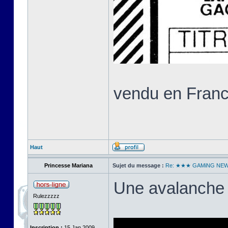
vendu en Franc
Haut
Princesse Mariana
Sujet du message :
Re: ★★★ GAMiNG NE
Une avalanche 
Rulezzzzz
Inscription :
15 Jan 2009,