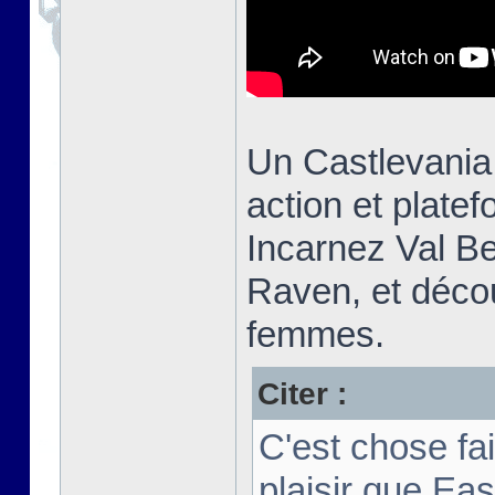
Un Castlevania
action et plate
Incarnez Val Be
Raven, et découv
femmes.
Citer :
C'est chose fa
plaisir que Ea