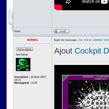
Haut
hERMOL
Sujet du message :
Re: ★★★ GAMiNG NE
Ajout
Cockpit 
Site Admin
Inscription :
20 Août 2007,
18:21
Message(s) :
5145