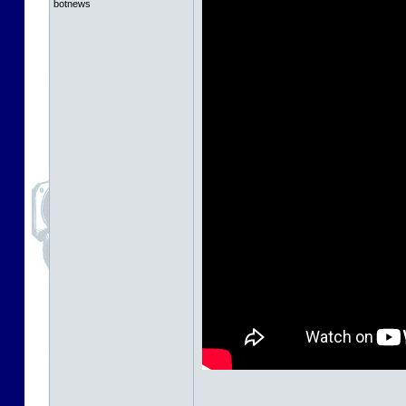
botnews