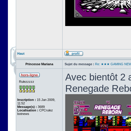
Haut
Princesse Mariana
Sujet du message :
Re: ★★★ GAMiNG NE
Avec bientôt 2 
Rulezzzzz
Renegade Reborn
Inscription :
15 Jan 2009,
11:52
Message(s) :
3689
Localisation :
CPCrulez
botnews