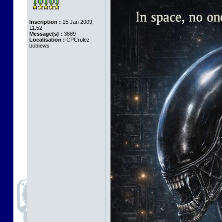
Inscription :
15 Jan 2009,
11:52
Message(s) :
3689
Localisation :
CPCrulez
botnews