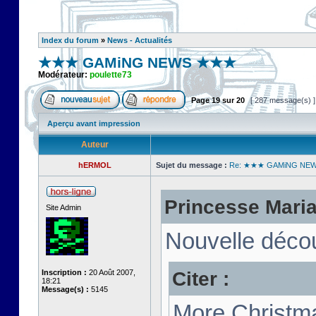
Index du forum
»
News - Actualités
★★★ GAMiNG NEWS ★★★
Modérateur:
poulette73
Page
19
sur
20
[ 287 message(s) 
Aperçu avant impression
Auteur
hERMOL
Sujet du message :
Re: ★★★ GAMiNG NE
Princesse Marian
Site Admin
Nouvelle décou
Citer :
Inscription :
20 Août 2007,
18:21
Message(s) :
5145
More Christma