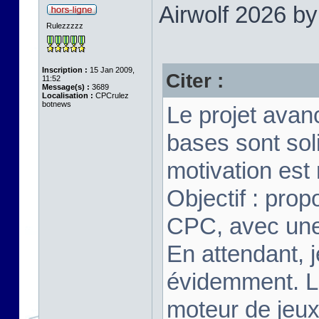
Airwolf 2026 b
Rulezzzzz
Inscription :
15 Jan 2009,
Citer :
11:52
Message(s) :
3689
Localisation :
CPCrulez
botnews
Le projet avan
bases sont soli
motivation est
Objectif : pro
CPC, avec une 
En attendant, j
évidemment. Le
moteur de jeux 