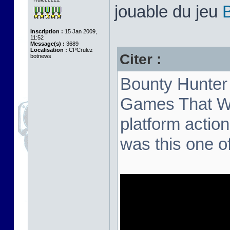
jouable du jeu
Inscription :
15 Jan 2009,
11:52
Message(s) :
3689
Localisation :
CPCrulez
Citer :
botnews
Bounty Hunter 
Games That We
platform action
was this one o