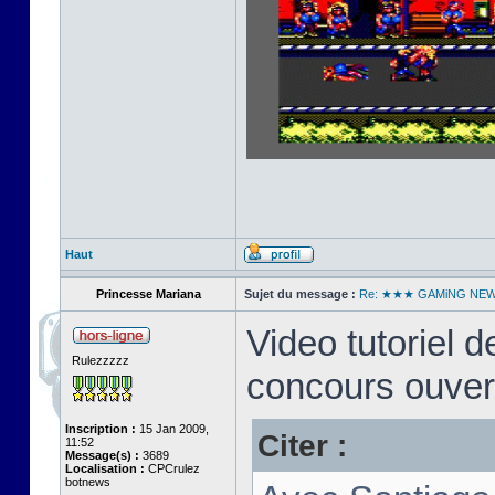
Haut
Princesse Mariana
Sujet du message :
Re: ★★★ GAMiNG NE
Video tutoriel
Rulezzzzz
concours ouver
Inscription :
15 Jan 2009,
Citer :
11:52
Message(s) :
3689
Localisation :
CPCrulez
botnews