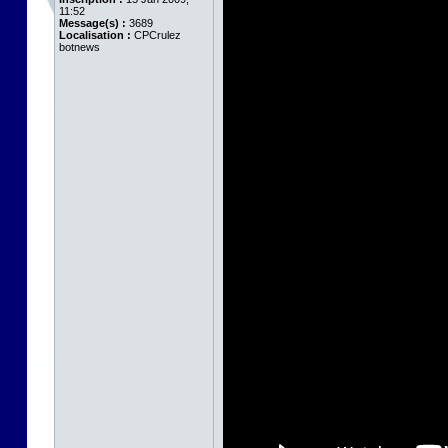
11:52
Message(s) :
3689
Localisation :
CPCrulez
botnews