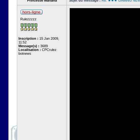
Princesse Mariana
Sujet du message :
Re: ★★★ GAMiNG NE
Rulezzzzz
Inscription :
15 Jan 2009,
11:52
Message(s) :
3689
Localisation :
CPCrulez
botnews