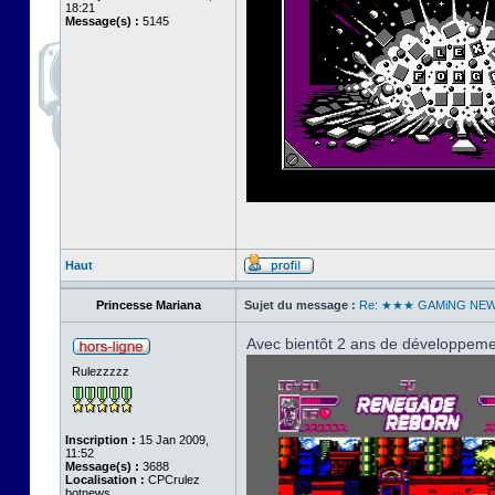
18:21
Message(s) :
5145
Haut
Princesse Mariana
Sujet du message :
Re: ★★★ GAMiNG NE
Avec bientôt 2 ans de développemen
Rulezzzzz
Inscription :
15 Jan 2009,
11:52
Message(s) :
3688
Localisation :
CPCrulez
botnews