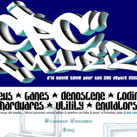
coup de main... Vous pouvez nous aider à mettre ce site à jour: n'hésitez pas à
me con
Connexion
Inscription
FAQ