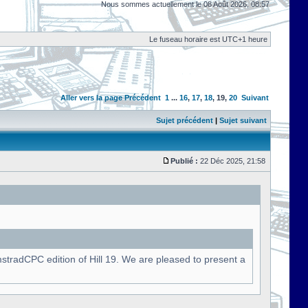
Nous sommes actuellement le 08 Août 2026, 08:57
Le fuseau horaire est UTC+1 heure
Aller vers la page
Précédent
1
...
16
,
17
,
18
,
19
,
20
Suivant
Sujet précédent
|
Sujet suivant
Publié :
22 Déc 2025, 21:58
stradCPC edition of Hill 19. We are pleased to present a