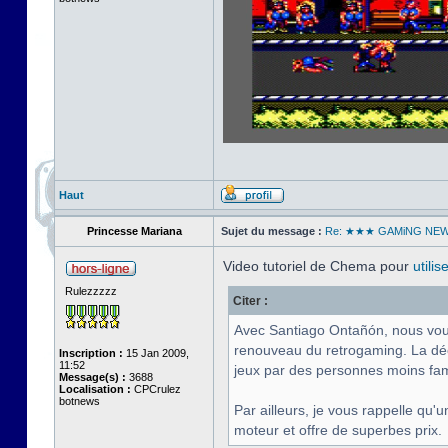
Haut
Princesse Mariana
Sujet du message :
Re: ★★★ GAMiNG NE
Video tutoriel de Chema pour
utili
Rulezzzzz
Citer :
Avec Santiago Ontañón, nous vous 
renouveau du retrogaming. La déc
Inscription :
15 Jan 2009,
11:52
jeux par des personnes moins fam
Message(s) :
3688
Localisation :
CPCrulez
botnews
Par ailleurs, je vous rappelle q
moteur et offre de superbes prix.