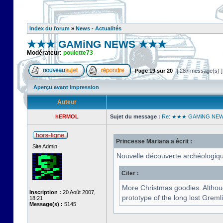
Index du forum
»
News - Actualités
★★★ GAMiNG NEWS ★★★
Modérateur:
poulette73
Page
19
sur
20
[ 287 message(s) 
Aperçu avant impression
Auteur
hERMOL
Sujet du message :
Re: ★★★ GAMiNG NE
Princesse Mariana a écrit :
Site Admin
Nouvelle découverte archéologique
Citer :
More Christmas goodies. Althoug
Inscription :
20 Août 2007,
prototype of the long lost Greml
18:21
Message(s) :
5145