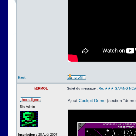
Haut
hERMOL
Sujet du message :
Re: ★★★ GAMiNG NE
Ajout
Cockpit Demo
(section "dem
Site Admin
Inscription :
20 Août 2007,