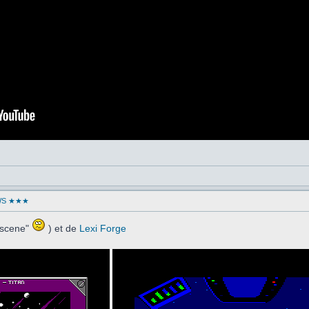
WS ★★★
oscene"
) et de
Lexi Forge