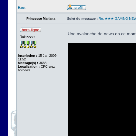
Haut
Princesse Mariana
Sujet du message :
Re: ★★★ GAMiNG NE
Une avalanche de news en ce mome
Rulezzzzz
Inscription :
15 Jan 2009,
11:52
Message(s) :
3688
Localisation :
CPCrulez
botnews