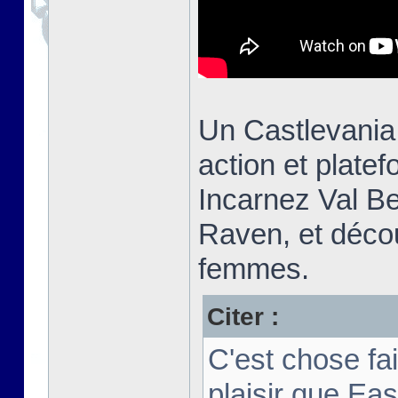
Un Castlevania
action et plate
Incarnez Val Be
Raven, et découv
femmes.
Citer :
C'est chose fa
plaisir que Ea