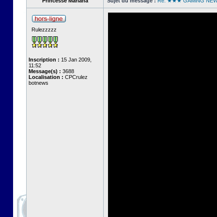
Princesse Mariana
Sujet du message :
Re: ★★★ GAMiNG NE
Rulezzzzz
Inscription :
15 Jan 2009,
11:52
Message(s) :
3688
Localisation :
CPCrulez
botnews