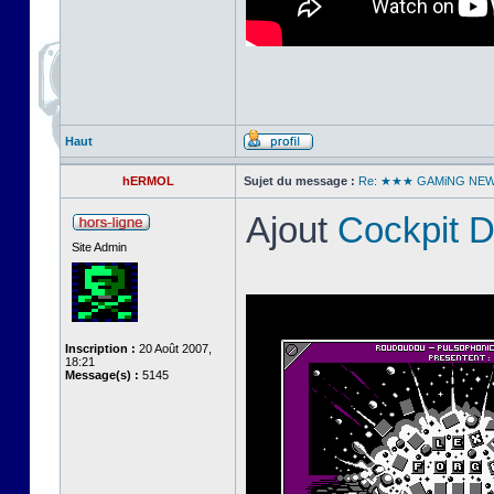
Haut
hERMOL
Sujet du message :
Re: ★★★ GAMiNG NE
Ajout
Cockpit 
Site Admin
Inscription :
20 Août 2007,
18:21
Message(s) :
5145