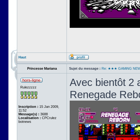
Haut
Princesse Mariana
Sujet du message :
Re: ★★★ GAMiNG NE
Avec bientôt 2 
Rulezzzzz
Renegade Reborn
Inscription :
15 Jan 2009,
11:52
Message(s) :
3688
Localisation :
CPCrulez
botnews