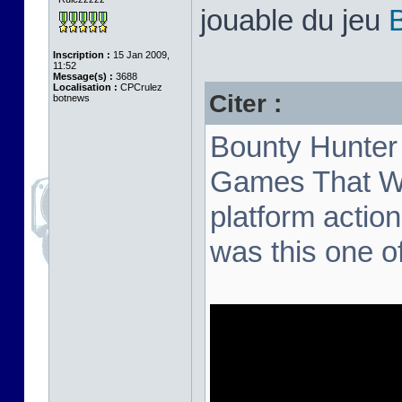
jouable du jeu
Inscription :
15 Jan 2009,
11:52
Message(s) :
3688
Localisation :
CPCrulez
Citer :
botnews
Bounty Hunter 
Games That We
platform action
was this one o