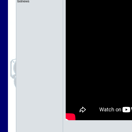
botnews