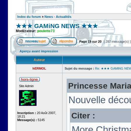
Index du forum
»
News - Actualités
★★★ GAMiNG NEWS ★★★
Modérateur:
poulette73
Page
19
sur
20
[ 287 message(s) 
Aperçu avant impression
Auteur
hERMOL
Sujet du message :
Re: ★★★ GAMiNG NE
Princesse Marian
Site Admin
Nouvelle décou
Citer :
Inscription :
20 Août 2007,
18:21
Message(s) :
5145
More Christma