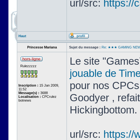
url/src:
https://
Haut
Princesse Mariana
Sujet du message :
Re: ★★★ GAMiNG NE
Le site "GamesT
Rulezzzzz
jouable de Tim
pour nos CPCs.
Inscription :
15 Jan 2009,
11:52
Message(s) :
3688
Goodyer , refai
Localisation :
CPCrulez
botnews
Hickingbottom.
url/src:
https:/