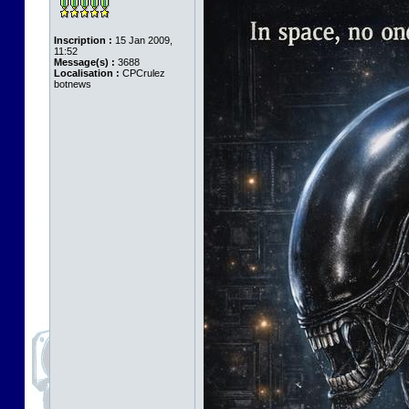
Inscription :
15 Jan 2009,
11:52
Message(s) :
3688
Localisation :
CPCrulez
botnews