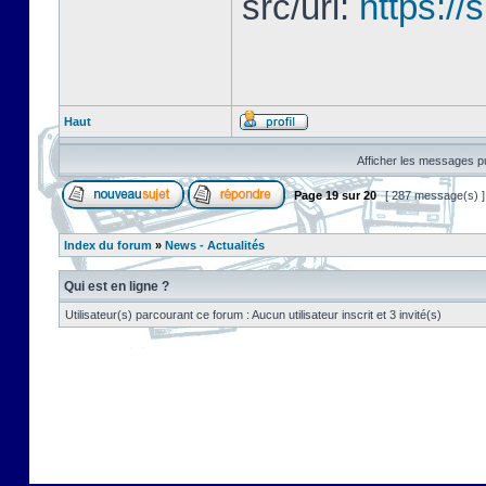
src/url:
https://
Haut
Afficher les messages pu
Page
19
sur
20
[ 287 message(s) 
Index du forum
»
News - Actualités
Qui est en ligne ?
Utilisateur(s) parcourant ce forum : Aucun utilisateur inscrit et 3 invité(s)