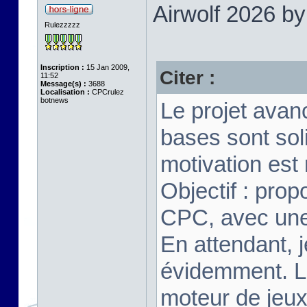
Airwolf 2026 b
Rulezzzzz
Inscription :
15 Jan 2009,
Citer :
11:52
Message(s) :
3688
Localisation :
CPCrulez
botnews
Le projet avan
bases sont soli
motivation est
Objectif : pro
CPC, avec une 
En attendant, j
évidemment. Le
moteur de jeux 