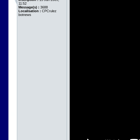
11:52
Message(s) :
3688
Localisation :
CPCrulez
botnews