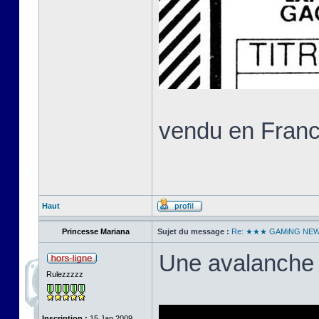
vendu en Franc
Haut
Princesse Mariana
Sujet du message :
Re: ★★★ GAMiNG NE
Une avalanche 
Rulezzzzz
Inscription :
15 Jan 2009,