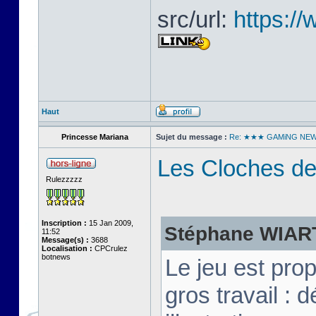
src/url:
https:/
Haut
Princesse Mariana
Sujet du message :
Re: ★★★ GAMiNG NE
Les Cloches de
Rulezzzzz
Inscription :
15 Jan 2009,
Stéphane WIART 
11:52
Message(s) :
3688
Localisation :
CPCrulez
botnews
Le jeu est pro
gros travail :