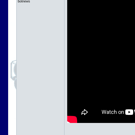
botnews