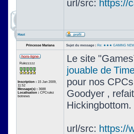
url/src:
https://
Haut
Princesse Mariana
Sujet du message :
Re: ★★★ GAMiNG NE
Le site "GamesT
Rulezzzzz
jouable de Tim
pour nos CPCs.
Inscription :
15 Jan 2009,
11:52
Message(s) :
3688
Goodyer , refai
Localisation :
CPCrulez
botnews
Hickingbottom.
url/src:
https:/