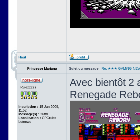
Haut
Princesse Mariana
Sujet du message :
Re: ★★★ GAMiNG NE
Avec bientôt 2 
Rulezzzzz
Renegade Reborn
Inscription :
15 Jan 2009,
11:52
Message(s) :
3688
Localisation :
CPCrulez
botnews