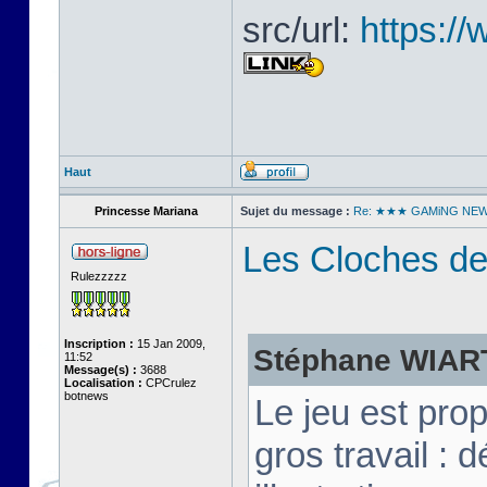
src/url:
https:/
Haut
Princesse Mariana
Sujet du message :
Re: ★★★ GAMiNG NE
Les Cloches de
Rulezzzzz
Inscription :
15 Jan 2009,
Stéphane WIART 
11:52
Message(s) :
3688
Localisation :
CPCrulez
botnews
Le jeu est pro
gros travail :