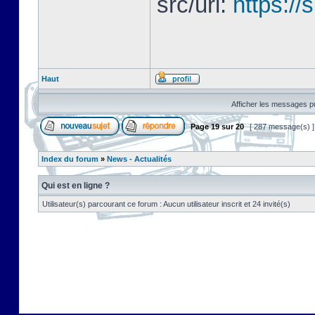
src/url:
https://
Haut
Afficher les messages pu
Page
19
sur
20
[ 287 message(s) 
Index du forum
»
News - Actualités
Qui est en ligne ?
Utilisateur(s) parcourant ce forum : Aucun utilisateur inscrit et 24 invité(s)