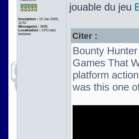
jouable du jeu
Inscription :
15 Jan 2009,
11:52
Message(s) :
3688
Localisation :
CPCrulez
Citer :
botnews
Bounty Hunter 
Games That We
platform action
was this one o