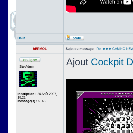
Haut
hERMOL
Sujet du message :
Re: ★★★ GAMiNG NE
Ajout
Cockpit 
Site Admin
Inscription :
20 Août 2007,
18:21
Message(s) :
5145