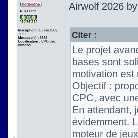
Airwolf 2026 b
Rulezzzzz
Inscription :
15 Jan 2009,
Citer :
11:52
Message(s) :
3688
Localisation :
CPCrulez
botnews
Le projet avan
bases sont soli
motivation est
Objectif : pro
CPC, avec une 
En attendant, j
évidemment. Le
moteur de jeux 