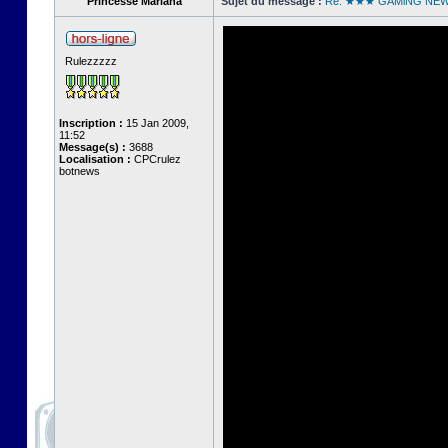
Princesse Mariana
Sujet du message :
Re: ★★★ GAMiNG NE
Rulezzzzz
Inscription :
15 Jan 2009,
11:52
Message(s) :
3688
Localisation :
CPCrulez
botnews