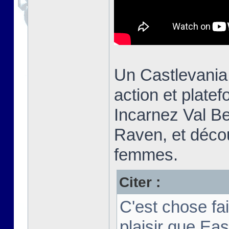
Un Castlevania
action et plate
Incarnez Val Be
Raven, et découv
femmes.
Citer :
C'est chose fa
plaisir que Ea