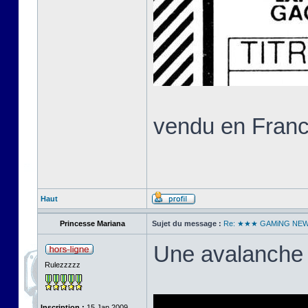
vendu en Franc
Haut
Princesse Mariana
Sujet du message :
Re: ★★★ GAMiNG NE
Une avalanche 
Rulezzzzz
Inscription :
15 Jan 2009,