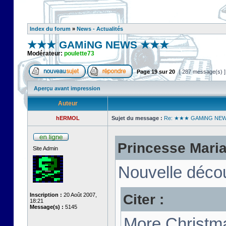
Index du forum
»
News - Actualités
★★★ GAMiNG NEWS ★★★
Modérateur:
poulette73
Page
19
sur
20
[ 287 message(s) 
Aperçu avant impression
Auteur
hERMOL
Sujet du message :
Re: ★★★ GAMiNG NE
Princesse Marian
Site Admin
Nouvelle décou
Citer :
Inscription :
20 Août 2007,
18:21
Message(s) :
5145
More Christma