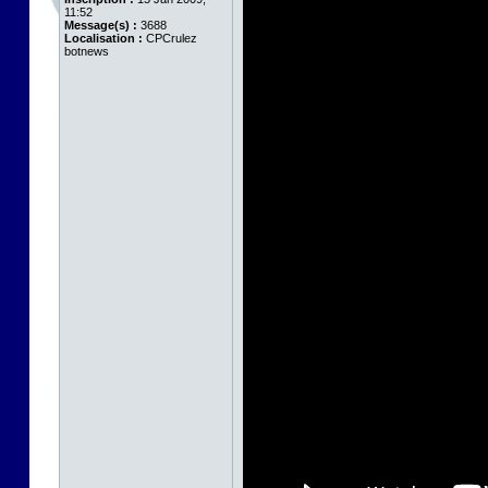
11:52
Message(s) :
3688
Localisation :
CPCrulez
botnews