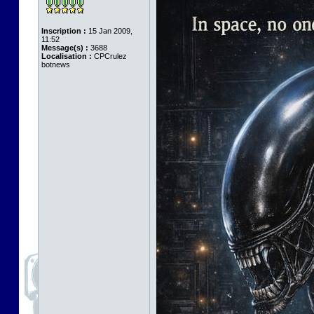
Inscription :
15 Jan 2009,
11:52
Message(s) :
3688
Localisation :
CPCrulez
botnews