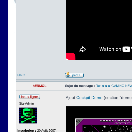
Haut
hERMOL
Sujet du message :
Re: ★★★ GAMiNG NE
Ajout
Cockpit Demo
(section "dem
Site Admin
Inscription :
20 Août 2007,