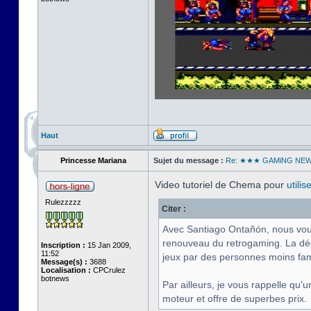
Haut
Princesse Mariana
Sujet du message :
Re: ★★★ GAMiNG NE
Video tutoriel de Chema pour
utili
Rulezzzzz
Citer :
Avec Santiago Ontañón, nous vous 
renouveau du retrogaming. La déc
Inscription :
15 Jan 2009,
11:52
jeux par des personnes moins fam
Message(s) :
3688
Localisation :
CPCrulez
botnews
Par ailleurs, je vous rappelle q
moteur et offre de superbes prix.