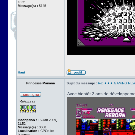
18:21
Message(s) :
5145
Haut
Princesse Mariana
Sujet du message :
Re: ★★★ GAMiNG NE
Avec bientôt 2 ans de développemen
Rulezzzzz
Inscription :
15 Jan 2009,
11:52
Message(s) :
3688
Localisation :
CPCrulez
botnews