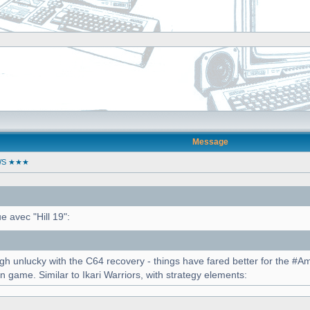
]
Message
WS ★★★
 avec "Hill 19":
h unlucky with the C64 recovery - things have fared better for the #Am
in game. Similar to Ikari Warriors, with strategy elements: