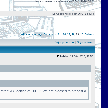
Nous sommes actuellement le 06 Août 2026, 08:42
Le fuseau horaire est UTC+1 heure
Aller vers la page
Précédent
1
...
16
,
17
,
18
,
19
,
20
Suivant
Sujet précédent
|
Sujet suivant
Publié :
22 Déc 2025, 21:58
stradCPC edition of Hill 19. We are pleased to present a