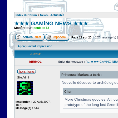
Index du forum
»
News - Actualités
★★★ GAMiNG NEWS ★★★
Modérateur:
poulette73
Page
19
sur
20
[ 287 message(s) 
Aperçu avant impression
Auteur
hERMOL
Sujet du message :
Re: ★★★ GAMiNG NE
Princesse Mariana a écrit :
Site Admin
Nouvelle découverte archéologique
Citer :
More Christmas goodies. Althoug
Inscription :
20 Août 2007,
prototype of the long lost Greml
18:21
Message(s) :
5145