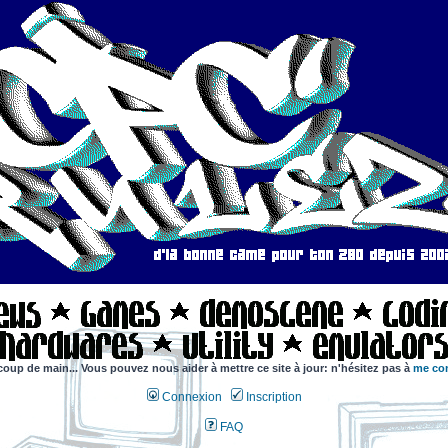
coup de main... Vous pouvez nous aider à mettre ce site à jour: n'hésitez pas à
me con
Connexion
Inscription
FAQ