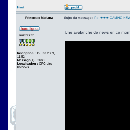
Haut
Princesse Mariana
Sujet du message :
Re: ★★★ GAMiNG NE
Une avalanche de news en ce mome
Rulezzzzz
Inscription :
15 Jan 2009,
11:52
Message(s) :
3688
Localisation :
CPCrulez
botnews