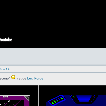
WS ★★★
oscene"
) et de
Lexi Forge