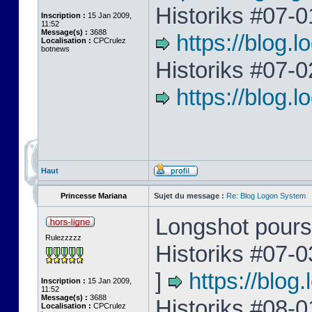
Historiks #07-0
Inscription :
15 Jan 2009,
11:52
Message(s) :
3688
https://blog.
Localisation :
CPCrulez
botnews
Historiks #07-0
https://blog
Haut
Princesse Mariana
Sujet du message :
Re: Blog Logon System
Longshot poursu
Rulezzzzz
Historiks #07-0
]
https://blo
Inscription :
15 Jan 2009,
11:52
Message(s) :
3688
Historiks #08-0
Localisation :
CPCrulez