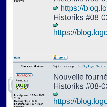
botnews
https://blog
Historiks #08-0
https://blog.l
Haut
Princesse Mariana
Sujet du message :
Re: Blog Logon System
Nouvelle fourné
Rulezzzzz
Historiks #08-0
Inscription :
15 Jan 2009,
11:52
https://blog.l
Message(s) :
3688
Localisation :
CPCrulez
botnews