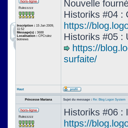
Nouvelle fourné
Rulezzzzz
Historiks #04 :
https://blog.lo
Inscription :
15 Jan 2009,
11:52
Message(s) :
3688
Historiks #05 :
Localisation :
CPCrulez
botnews
https://blog.
surfaite/
Haut
Princesse Mariana
Sujet du message :
Re: Blog Logon System
Historiks #06 : 
Rulezzzzz
https://blog.log