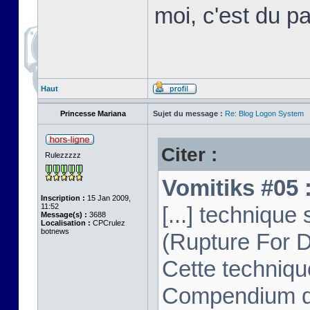
moi, c'est du p
Haut
Princesse Mariana
Sujet du message :
Re: Blog Logon System
Citer :
Rulezzzzz
Vomitiks #05 :
Inscription :
15 Jan 2009,
11:52
[...] techniq
Message(s) :
3688
Localisation :
CPCrulez
botnews
(Rupture For D
Cette techniqu
Compendium dep