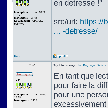
en détresse !"
Inscription :
15 Jan 2009,
11:52
Message(s) :
3688
src/url:
https://
Localisation :
CPCrulez
botnews
... -detresse/
Haut
TotO
Sujet du message :
Re: Blog Logon System
En tant que lect
VIP
pour faire la dif
pour une person
Inscription :
13 Jan 2010,
14:25
Message(s) :
2282
excessivement 