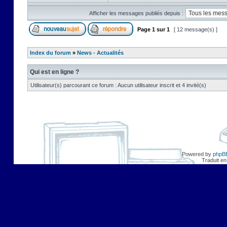
Afficher les messages publiés depuis :
Page
1
sur
1
[ 12 message(s) ]
Index du forum
»
News - Actualités
Qui est en ligne ?
Utilisateur(s) parcourant ce forum : Aucun utilisateur inscrit et 4 invité(s)
Powered by
phpB
Traduit en