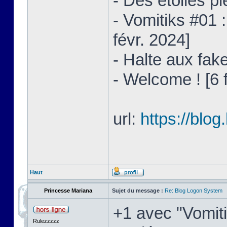
- Des étoiles pl
- Vomitiks #01 
févr. 2024]
- Halte aux fake
- Welcome ! [6 
url:
https://blo
Haut
Princesse Mariana
Sujet du message :
Re: Blog Logon System
+1 avec "Vomiti
Rulezzzzz