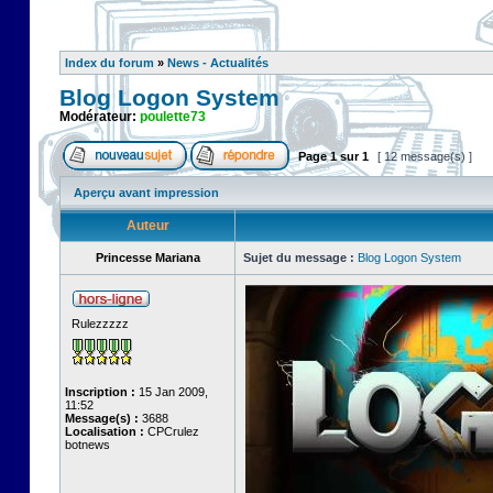
Index du forum
»
News - Actualités
Blog Logon System
Modérateur:
poulette73
Page
1
sur
1
[ 12 message(s) ]
Aperçu avant impression
Auteur
Princesse Mariana
Sujet du message :
Blog Logon System
Rulezzzzz
Inscription :
15 Jan 2009,
11:52
Message(s) :
3688
Localisation :
CPCrulez
botnews