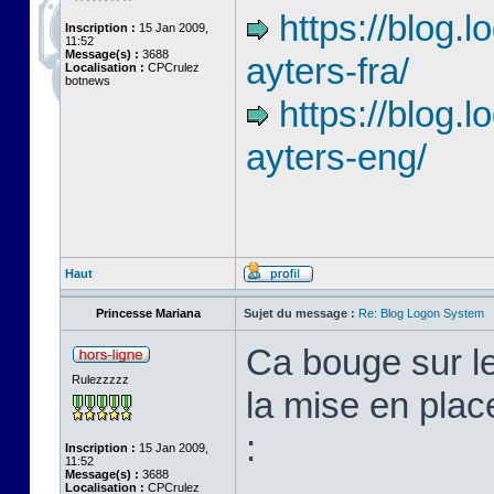
https://blog
Inscription :
15 Jan 2009,
11:52
Message(s) :
3688
ayters-fra/
Localisation :
CPCrulez
botnews
https://blog.
ayters-eng/
Haut
Princesse Mariana
Sujet du message :
Re: Blog Logon System
Ca bouge sur l
Rulezzzzz
la mise en plac
:
Inscription :
15 Jan 2009,
11:52
Message(s) :
3688
Localisation :
CPCrulez