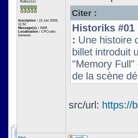
Rulezzzzz
Citer :
Inscription :
15 Jan 2009,
11:52
Historiks #01 
Message(s) :
3688
Localisation :
CPCrulez
botnews
:
Une histoire
billet introduit 
"Memory Full" 
de la scène d
src/url:
https:/
Haut